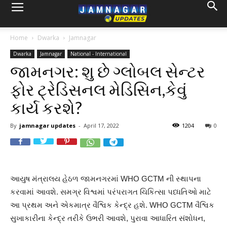
Home
Dwarka
Jamnagar
Dwarka
Jamnagar
National - International
જામનગર: શુ છે ગ્લોબલ સેન્ટર
ફોર ટ્રેડિસનલ મેડિસિન,કેવું
કાર્ય કરશે?
By
jamnagar updates
-
April 17, 2022
1204
0
આયુષ મંત્રાલય હેઠળ જામનગરમાં WHO GCTM ની સ્થાપના
કરવામાં આવશે. સમગ્ર વિશ્વમાં પરંપરાગત ચિકિત્સા પધ્ધતિઓ માટે
આ પ્રથમ અને એકમાત્ર વૈશ્વિક કેન્દ્ર હશે. WHO GCTM વૈશ્વિક
સુખાકારીના કેન્દ્ર તરીકે ઉભરી આવશે, પુરાવા આધારિત સંશોધન,