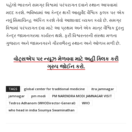
પહેલો ભારતને સમગ્ર વિશ્વમાં પરંપરાગત દવાને સ્થાન આપવામાં
મદદ કરશે. ભવિષ્યમાં આ કેન્દ્ર થકી આયુર્વેદ વૈશ્વિક ફલક પર એક
નવું સિમાચિન્હ અંકિત કરશે તેવો આશાવાદ વ્યક્ત કયો છે. સમગ્ર
વિશ્વમાં પરંપરાગત દવા માટે આ પ્રથમ અને એક માત્ર વૈશ્વિક દુરનુ
કેન્દ્ર જામનગરમા કાર્યરત થશે. ફરી વિશ્વસ્તરની સંસ્થા મળતા
ગુજરાત અને જામનગરને ગૌરવભૈરનુ સ્થાન અને ઓળખ મળી છે.
વોટ્સએપ પર ન્યૂઝ મેળવવા માટે અહીં ક્લિક કરી
ગ્રુપ જોઈન કરો.
TAGS
global center for traditional medicine
itra jamnagar
jamnagar
pm modi
PM NARENDRA MODI JAMNAGAR VISIT
Tedros Adhanom (WHODirector-General)
WHO
who head in india Soumya Swaminathan