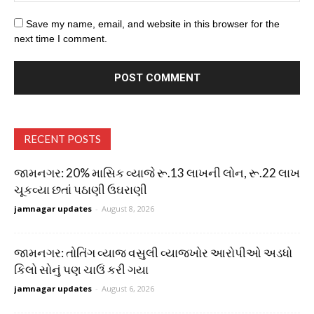
Save my name, email, and website in this browser for the
next time I comment.
RECENT POSTS
જામનગર: 20% માસિક વ્યાજે રૂ.13 લાખની લોન, રૂ.22 લાખ
ચૂકવ્યા છતાં પઠાણી ઉઘરાણી
jamnagar updates
-
August 8, 2026
જામનગર: તોતિંગ વ્યાજ વસુલી વ્યાજખોર આરોપીઓ અડધો
કિલો સોનું પણ ચાઉં કરી ગયા
jamnagar updates
-
August 6, 2026