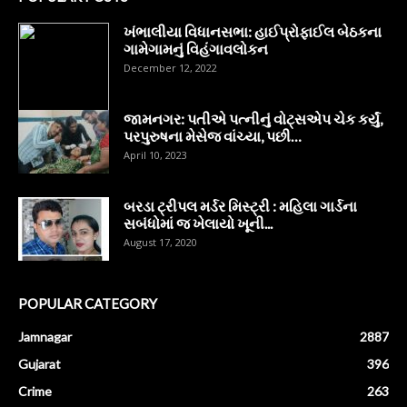
ખંભાલીયા વિધાનસભા: હાઈપ્રોફાઈલ બેઠકના
ગામેગામનું વિહંગાવલોકન
December 12, 2022
જામનગર: પતીએ પત્નીનું વોટ્સએપ ચેક કર્યું,
પરપુરુષના મેસેજ વાંચ્યા, પછી…
April 10, 2023
બરડા ટ્રીપલ મર્ડર મિસ્ટ્રી : મહિલા ગાર્ડના
સબંધોમાં જ ખેલાયો ખૂની...
August 17, 2020
POPULAR CATEGORY
Jamnagar
2887
Gujarat
396
Crime
263