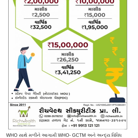
WHO સાથે મળીને આગામી WHO- GCTM અને અન્દ્ય વિવિધ