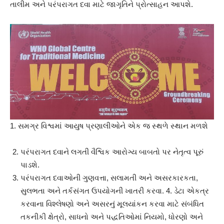
તાલીમ અને પરંપરાગત દવા માટે જાગૃતિને પ્રોત્સાહન આપશે.
1. સમગ્ર વિશ્વમાં આયુષ પ્રણાલીઓને એક જ સ્થળે સ્થાન મળશે
પરંપરાગત દવાને લગતી વૈશ્વિક આરોગ્ય બાબતો પર નેતૃત્વ પૂરું
પાડશે.
પરંપરાગત દવાઓની ગુણવત્તા, સલામતી અને અસરકારકતા,
સુલભતા અને તર્કસંગત ઉપયોગની ખાતરી કરવા. 4. ડેટા એકત્ર
કરવાના વિશ્લેષણો અને અસરનું મૂલયાંકન કરવા માટે સંબંધિત
તકનીકી ક્ષેત્રો, સાધનો અને પદ્ધતિઓમાં નિયમો, ધોરણો અને