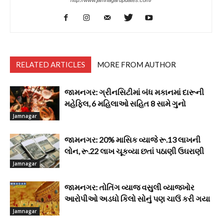
RELATED ARTICLES
MORE FROM AUTHOR
જામનગર: ગ્રીનસિટીમાં બંધ મકાનમાં દારૂની
મહેફિલ, 6 મહિલાઓ સહિત 8 સામે ગુનો
Jamnagar
જામનગર: 20% માસિક વ્યાજે રૂ.13 લાખની
લોન, રૂ.22 લાખ ચૂકવ્યા છતાં પઠાણી ઉઘરાણી
Jamnagar
જામનગર: તોતિંગ વ્યાજ વસુલી વ્યાજખોર
આરોપીઓ અડધો કિલો સોનું પણ ચાઉં કરી ગયા
Jamnagar