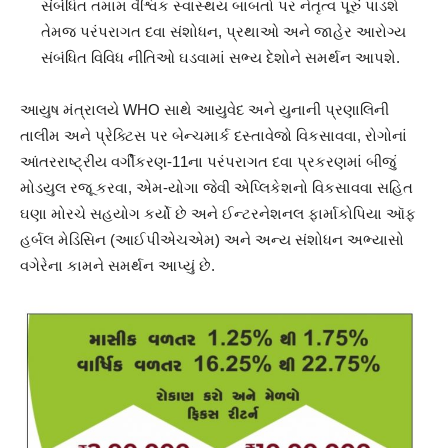
સંબંધિત તમામ વૈશ્વિક સ્વાસ્થય બાબતો પર નેતૃત્વ પૂરું પાડશે
તેમજ પરંપરાગત દવા સંશોધન, પ્રથાઓ અને જાહેર આરોગ્ય
સંબંધિત વિવિધ નીતિઓ ઘડવામાં સભ્ય દેશોને સમર્થન આપશે.
આયુષ મંત્રાલયે WHO સાથે આયુવેદ અને યુનાની પ્રણાલિની
તાલીમ અને પ્રેક્ટિસ પર બેન્ચમાર્ક દસ્તાવેજો વિકસાવવા, રોગોનાં
આંતરરાષ્ટ્રીય વર્ગીકરણ-11ના પરંપરાગત દવા પ્રકરણમાં બીજું
મોડયુલ રજૂ કરવા, એમ-યોગા જેવી એપ્લિકેશનો વિકસાવવા સહિત
ઘણા મોરચે સહયોગ કર્યો છે અને ઈન્ટરનેશનલ ફાર્માકોપિયા ઑફ
હર્બલ મેડિસિન (આઈપીએચએમ) અને અન્ય સંશોધન અભ્યાસો
વગેરેના કામને સમર્થન આપ્યું છે.