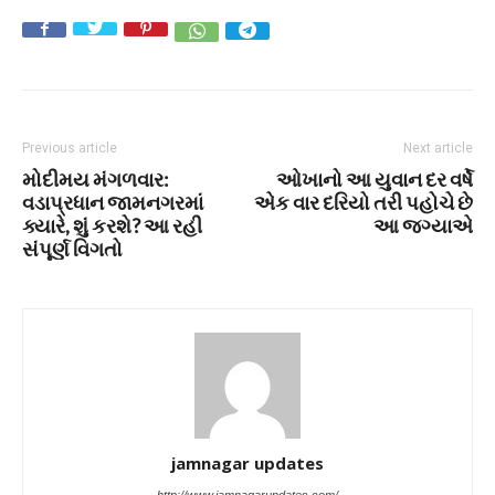
Previous article
Next article
મોદીમય મંગળવાર:
ઓખાનો આ યુવાન દર વર્ષે
વડાપ્રધાન જામનગરમાં
એક વાર દરિયો તરી પહોચે છે
ક્યારે, શું કરશે? આ રહી
આ જગ્યાએ
સંપૂર્ણ વિગતો
jamnagar updates
http://www.jamnagarupdates.com/