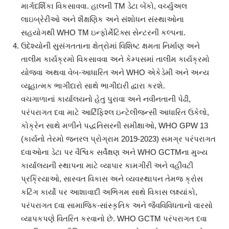
માર્ગદર્શિકા વિકસાવવા. હાલની TM ડેટા બેંકો, વર્ચ્યુઅલ
લાઇબ્રેરીઓ અને શૈક્ષણિક અને સંશોધન સંસ્થાઓના
સહયોગથી WHO TM ઇન્ફોર્મેટિક્સ સેન્ટરની કલ્પના.
ઉદેશ્યોની સુસંગતતાના ક્ષેત્રોમાં વિશિષ્ટ ક્ષમતા નિર્માણ અને
તાલીમ કાર્યક્રમો વિકસાવવા અને કેમ્પસમાં તાલીમ કાર્યક્રમો
યોજવા અથવા વેબ-આધારિત અને WHO એકેડેમી અને અન્ય
વ્યૂહાત્મક ભાગીદારો સાથે ભાગીદારી દ્વારા કરશે.
વચગાળાનાં કાર્યાલયનો હેતુ પુરાવા અને નવીનતાની પેઢી,
પરંપરાગત દવા માટે આર્ટિફિશ્લ ઇન્ટેલીજન્સી આધારિત ઉકેલો,
કોક્રેન સાથે મળીને પદ્ધતિસરની સમીક્ષાઓ, WHO GPW 13
(કાર્યનો તેરમો જનરલ પ્રોગ્રામ 2019-2023) સમગ્ર પરંપરાગત
દવાઓના ડેટા પર વૈશ્વિક સર્વેક્ષણ અને WHO GCTMના મુખ્ય
કાર્યાલયની સ્થાપના માટે વ્યાપાર કામગીરી અને વહીવટી
પ્રક્રિયાઓ, સાસ્વત વિકાસ અને વ્યવસ્થાપન તેમજ ક્રોસ
કટિંગ કાર્યો પર આશાવાદી અભિગમ સાથે વિકાસ લક્ષ્યાંકો,
પરંપરાગત દવા સામાજિક-સાંસ્કૃતિક અને જૈવવિવિધતાનો વારસો
વ્યાપકપણે વિતરિત કરવાનો છે. WHO GCTM પરંપરાગત દવા