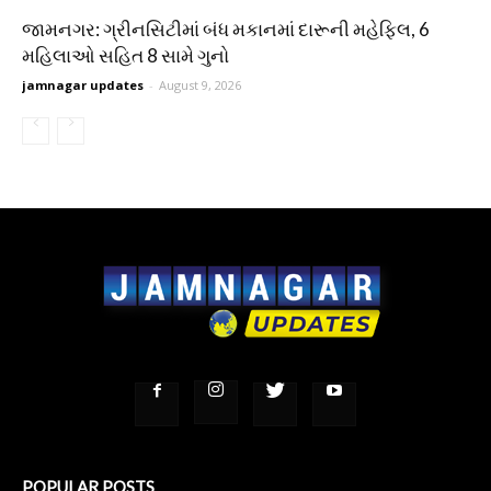
જામનગર: ગ્રીનસિટીમાં બંધ મકાનમાં દારૂની મહેફિલ, 6
મહિલાઓ સહિત 8 સામે ગુનો
jamnagar updates
-
August 9, 2026
POPULAR POSTS