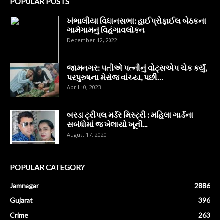
POPULAR POSTS
ખંભાલીયા વિધાનસભા: હાઈપ્રોફાઈલ બેઠકના
ગામેગામનું વિહંગાવલોકન
December 12, 2022
જામનગર: પતીએ પત્નીનું વોટ્સએપ ચેક કર્યું,
પરપુરુષના મેસેજ વાંચ્યા, પછી…
April 10, 2023
બરડા ટ્રીપલ મર્ડર મિસ્ટ્રી : મહિલા ગાર્ડના
સબંધોમાં જ ખેલાયો ખૂની...
August 17, 2020
POPULAR CATEGORY
Jamnagar
2886
Gujarat
396
Crime
263