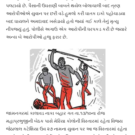
પલટાયો છે. પૈસાની ઉઘરાણી બાબતે થયેલ બોલાચાલી બાદ ત્રણ
આરોપીઓએ યુવાન પર છરી વડે હુમલો કરી ઘાતક ઇકો પહોચાડયા
બાદ ઘાયલને અમદાવાદ ખસેડાયો હતો જ્યાં ગઈ કાલે તેનું મૃત્યુ
નીપજયું હતું. પોલીસે અગાઉ એક આરોપીની ધરપકડ કરી છે જયારે
અન્ય બે આરોપીઓ હજુ ફરાર છે.
જામનગરમાં કાલાવડ નાકા બહાર ગત તા.૧૩/૧૦ના રોજ
મહાપ્રભુજીની બેઠક પાસે મેરિયા કોલોની વિસ્તારમાં રહેતા વિજય
જેઠાલાલ કટેશિયા ઉવ ૨૭ નામના યુવાન પર આ જ વિસ્તારમાં રહેતા