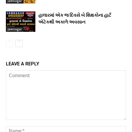
Jamnagar
હાલારમાં એક જ દિવસે બે શિક્ષકોના હાર્ટ
એટેકથી અકાળે અવસાન
Jamnagar
LEAVE A REPLY