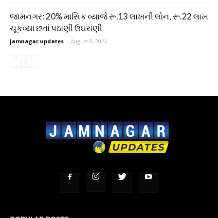
જામનગર: 20% માસિક વ્યાજે રૂ.13 લાખની લોન, રૂ.22 લાખ
ચૂકવ્યા છતાં પઠાણી ઉઘરાણી
jamnagar updates
-
August 8, 2026