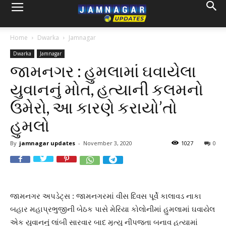
Home
Dwarka
Jamnagar
Dwarka
Jamnagar
જામનગર : હુમલામાં ઘવાયેલા
યુવાનનું મોત, હત્યાની કલમનો
ઉમેરો, આ કારણે કરાયો’તો
હુમલો
By
jamnagar updates
-
November 3, 2020
1027
0
જામનગર અપડેટ્સ : જામનગરમાં વીસ દિવસ પૂર્વે કાલાવડ નાકા
બહાર મહાપ્રભુજીની બેઠક પાસે મેરિયા કોલોનીમાં હુમલામાં ઘવાયેલ
એક યુવાનનું લાંબી સારવાર બાદ મૃત્યુ નીપજતા બનાવ હત્યામાં