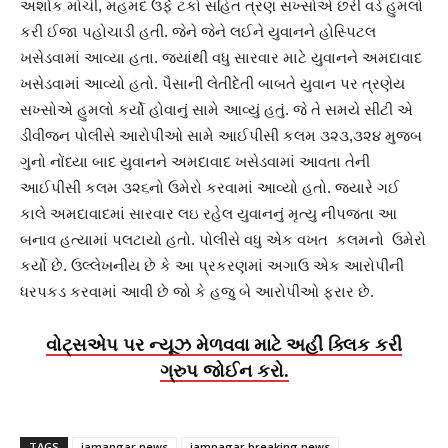
અશોક મોચી, મહમદ ઉર્ફે ટકો સહિત ત્રણ સખ્સોએ છરી વડે હુમલો
કરી ઈજા પહોચાડી હતી. જેને જેને લઈને યુવાનને હોસ્પિટલ
ખસેડવામાં આવ્યા હતા. જ્યાંથી વધુ સારવાર માટે યુવાનને અમદાવાદ
ખસેડવામાં આવ્યો હતો. પૈસાની લેતીદેતી બાબતે યુવાન પર ત્રણેય
સખ્સોએ હુમલો કર્યો હોવાનું સામે આવ્યું હતું. જે તે સમયે સીટી એ
ડીવીજન પોલીસે આરોપીઓ સામે આઈપીસી કલમ ૩૨૩,૩૨૪ મુજબ
ગુનો નોંધ્યા બાદ યુવાનને અમદાવાદ ખસેડવામાં આવતા તેની
આઈપીસી કલમ ૩૨૬નો ઉમેરો કરવામાં આવ્યો હતો. જયારે ગઈ
કાલે અમદાવાદમાં સારવાર લઇ રહેલ યુવાનનું મૃત્યુ નીપજતા આ
બનાવ હત્યામાં પલટાયો હતો. પોલીસે વધુ એક વખત કલમનો ઉમેરો
કર્યો છે. ઉલ્લેખનીય છે કે આ પ્રકરણમાં અગાઉ એક આરોપીની
ધરપકડ કરવામાં આવી છે જો કે હજુ બે આરોપીઓ ફરાર છે.
વોટ્સએપ પર ન્યૂઝ મેળવવા માટે અહીં ક્લિક કરી
ગ્રુપ જોઈન કરો.
TAGS
jamangar news
jamnagar breaking news