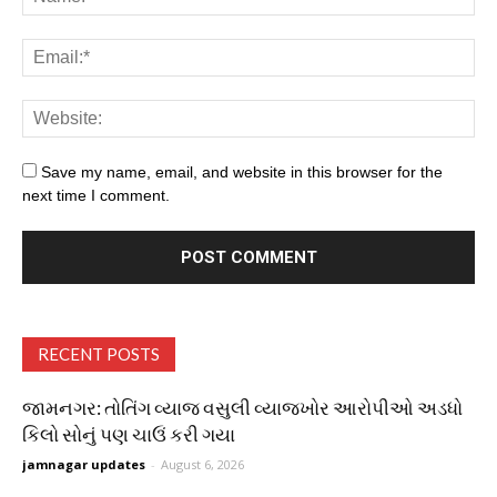
Save my name, email, and website in this browser for the
next time I comment.
RECENT POSTS
જામનગર: તોતિંગ વ્યાજ વસુલી વ્યાજખોર આરોપીઓ અડધો
કિલો સોનું પણ ચાઉં કરી ગયા
jamnagar updates
-
August 6, 2026