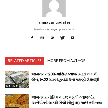
jamnagar updates
http://www.jamnagarupdates.com/
RELATED ARTICLES
MORE FROM AUTHOR
જામનગર: 20% માસિક વ્યાજે રૂ.13 લાખની
લોન, રૂ.22 લાખ ચૂકવ્યા છતાં પઠાણી ઉઘરાણી
Jamnagar
જામનગર: તોતિંગ વ્યાજ વસુલી વ્યાજખોર
આરોપીઓ અડધો કિલો સોનું પણ ચાઉં કરી ગયા