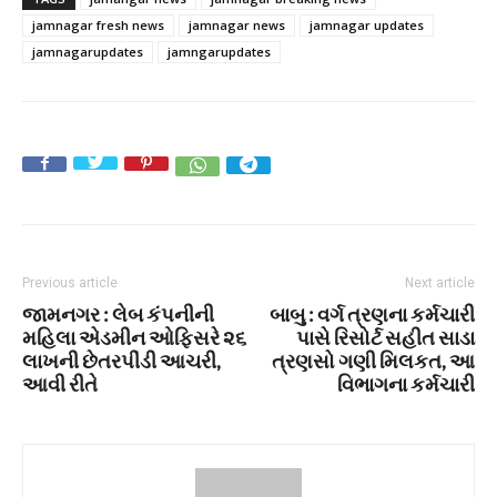
jamnagar fresh news
jamnagar news
jamnagar updates
jamnagarupdates
jamngarupdates
Previous article
Next article
જામનગર : લેબ કંપનીની
બાબુ : વર્ગ ત્રણના કર્મચારી
મહિલા એડમીન ઓફિસરે ૨૬
પાસે રિસોર્ટ સહીત સાડા
લાખની છેતરપીંડી આચરી,
ત્રણસો ગણી મિલકત, આ
આવી રીતે
વિભાગના કર્મચારી