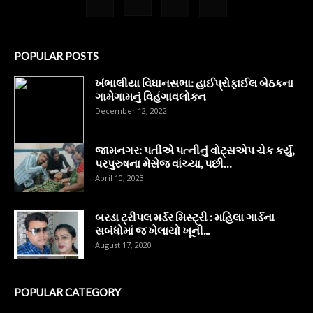
POPULAR POSTS
ખંભાલીયા વિધાનસભા: હાઈપ્રોફાઈલ બેઠકના
ગામેગામનું વિહંગાવલોકન
December 12, 2022
જામનગર: પતીએ પત્નીનું વોટ્સએપ ચેક કર્યું,
પરપુરુષના મેસેજ વાંચ્યા, પછી…
April 10, 2023
બરડા ટ્રીપલ મર્ડર મિસ્ટ્રી : મહિલા ગાર્ડના
સબંધોમાં જ ખેલાયો ખૂની...
August 17, 2020
POPULAR CATEGORY