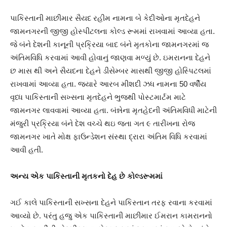
પાકિસ્તાની માછીમાર સૈયદ રહીમ નામના બે કેદીઓના મૃતદેહને
જામનગરની જીજી હોસ્પીટલના કોલ્ડ રૂમમાં રાખવામાં આવ્યા હતા.
જે બંને દેશની કાનૂની પ્રક્રિયા બાદ બંને મૃતકોના જામનગરમાં જ
અંતિમવિધિ કરવામાં આવી હોવાનું જાણવા મળ્યું છે. ઇમરાનના દેહને
છ માસ થી અને સૈયદના દેહને ડીસેમ્બર માસથી જીજી હોસ્પિટલમાં
રાખવામાં આવ્યા હતા. જયારે આરબ મીશદી ઝધ નામના 50 વર્ષીય
વૃધ્ધ પાકિસ્તાની સખ્સના મૃતદેહને ભુજથી પોસ્ટમાર્ટમ માટે
જામનગર લાવવામાં આવ્યા હતા. બંન્નેના મૃતહેદની અંતિમવિધી માટેની
મંજુરી પ્રક્રિયા બંને દેશ વચ્ચે થઇ જતા ગત ૯ તારીખના રોજ
જામનગર ખાતે મોક્ષ ફાઉન્ડેશન સંસ્થા દ્રારા અંતિમ વિધિ કરવામાં
આવી હતી.
અન્ય એક પાકિસ્તાની મૃતકનો દેહ છે કોલ્ડરૂમમાં
ગઈ કાલે પાકિસ્તાની સખ્સના દેહને પાકિસ્તાન તરફ રવાના કરવામાં
આવ્યો છે. પરંતુ હજુ એક પાકિસ્તાની માછીમાર ઈમરાન કામરાનનો