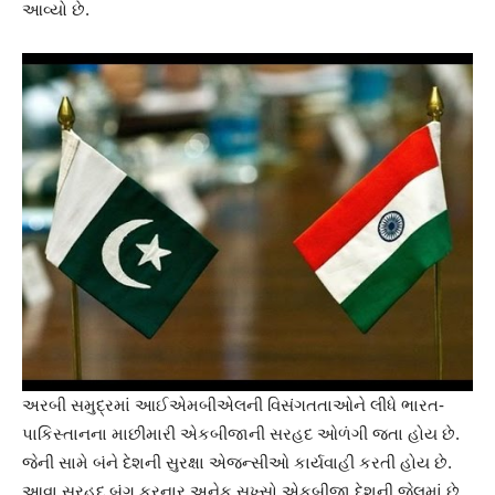
આવ્યો છે.
અરબી સમુદ્રમાં આઈએમબીએલની વિસંગતતાઓને લીધે ભારત-
પાકિસ્તાનના માછીમારી એકબીજાની સરહદ ઓળંગી જતા હોય છે.
જેની સામે બંને દેશની સુરક્ષા એજન્સીઓ કાર્યવાહી કરતી હોય છે.
આવા સરહદ બંગ કરનાર અનેક સખ્સો એકબીજા દેશની જેલમાં છે.