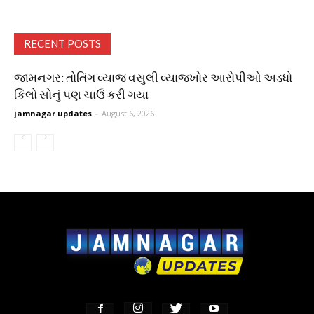
RECENT POSTS
જામનગર: તોતિંગ વ્યાજ વસુલી વ્યાજખોર આરોપીઓ અડધો
કિલો સોનું પણ ચાઉં કરી ગયા
jamnagar updates
-
August 6, 2026