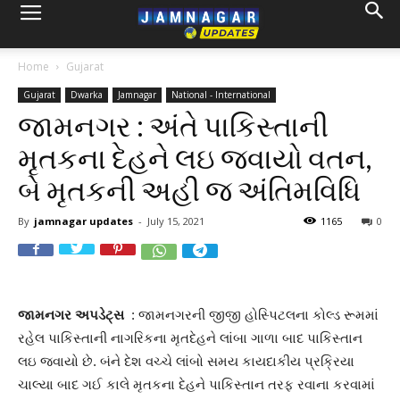
Home
Gujarat
Gujarat
Dwarka
Jamnagar
National - International
જામનગર : અંતે પાકિસ્તાની
મૃતકના દેહને લઇ જવાયો વતન,
બે મૃતકની અહી જ અંતિમવિધિ
By
jamnagar updates
-
July 15, 2021
1165
0
જામનગર અપડેટ્સ
: જામનગરની જીજી હોસ્પિટલના કોલ્ડ રૂમમાં
રહેલ પાકિસ્તાની નાગરિકના મૃતદેહને લાંબા ગાળા બાદ પાકિસ્તાન
લઇ જવાયો છે. બંને દેશ વચ્ચે લાંબો સમય કાયદાકીય પ્રક્રિયા
ચાલ્યા બાદ ગઈ કાલે મૃતકના દેહને પાકિસ્તાન તરફ રવાના કરવામાં