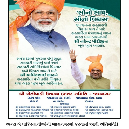
અન્ય બે પાકિસ્તાનીઓની જામનગરમાં કરવામાં આવી અંતિમવિધિ