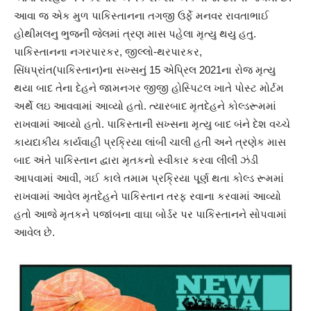
આવા જ એક મુળ પાકિસ્તાનના તગજી ઉર્ફે મનવર રાવતાભાઈ
હોથીમલનુ ભુજની જેલમાં ત્રણ માસ પહેલા મૃત્યુ થયુ હતુ.
પાકિસ્તાનના નગરપારકર, જીલ્લો-થરપારકર,
સિંધપ્રાંત(પાકિસ્તાન)ના સખ્સનું 15 એપ્રિલ 2021ના રોજ મૃત્યુ
થયા બાદ તેના દેહને જામનગર જીજી હોસ્પિટલ ખાતે પોસ્ટ મોર્ટમ
અર્થે લઇ આવવામાં આવ્યો હતો. ત્યારબાદ મૃતદેહને કોલ્ડરૂમમાં
રાખવામાં આવ્યો હતો. પાકિસ્તાની સખ્સના મૃત્યુ બાદ બંને દેશ વચ્ચે
કાયદાકીય કાર્યવાહી પ્રક્રિયા લાંબી ચાલી હતી અને ત્રણેક માસ
બાદ અંતે પાકિસ્તાન દ્વારા મૃતકનો સ્વીકાર કરવા લીલી ઝંડી
આપવામાં આવી, ગઈ કાલે તમામ પ્રક્રિયા પૂર્ણ થતા કોલ્ડ રૂમમાં
રાખવામાં આવેલ મૃતદેહને પાકિસ્તાન તરફ રવાના કરવામાં આવ્યો
હતો આજે મૃતકને પજાંબના વાઘા બોર્ડર પર પાકિસ્તાનને સોપવામાં
આવેલ છે.