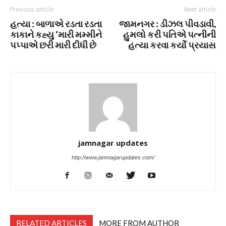
Previous article
Next article
હત્યા : બાળાએ રડતા રડતા
જામનગર : ડીઝલ પીવડાવી,
કાકાને કહ્યુ ‘મારી મમ્મીને
હુમલો કરી પતિએ પત્નીની
પપ્પાએ છરી મારી દીધી છે
હત્યા કરવા કર્યો પ્રયાસ
jamnagar updates
http://www.jamnagarupdates.com/
RELATED ARTICLES
MORE FROM AUTHOR