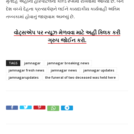
મૃતદેહ અહીંની હોસ્પીટલના કોલ્ડ રૂમમાં રાખવામાં આવ્યો છે. બંને
દેશ વચ્ચે દેહના પ્રત્યાર્પણને લઈને કાયદાકીય કાર્યવાહી અંતિમ
તબ્બકામાં હોવાનું જાણવામ અમ્લ્યું છે.
વોટ્સએપ પર ન્યૂઝ મેળવવા માટે અહીં ક્લિક કરી
ગ્રુપ જોઈન કરો.
TAGS
jamnagar
jamnagar breaking news
jamnagar fresh news
jamnagar news
jamnagar updates
jamnagarupdates
the funeral of two deceased was held here