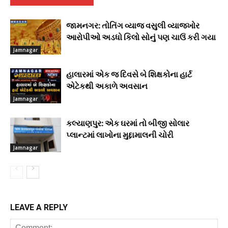
જામનગર: તોતિંગ વ્યાજ વસુલી વ્યાજખોર
આરોપીઓ અડધો કિલો સોનું પણ ચાઉં કરી ગયા
Jamnagar
હાલારમાં એક જ દિવસે બે શિક્ષકોના હાર્ટ
એટેકથી અકાળે અવસાન
Jamnagar
કલ્યાણપુર: એક ઘરમાં તો બીજી સોલાર
પ્લાન્ટમાં લાખોના મુદ્દામાલની ચોરી
Jamnagar
LEAVE A REPLY