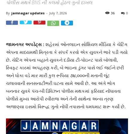
પોલીસ મથકે BNS ની કલમો હેઠળ ગુનો દાખલ.
By
jamnagar updates
-
July 7, 2026
36
0
જામનગર અપડેટ્સ :
શહેરમાં ઓનલાઇન સોશિયલ મીડિયા કે ચેટિંગ
એપના માધ્યમથી મિત્રતા કે સંપર્ક કરવો એક યુવકને ભારે પડી ગયો
છે. ચેટિંગ એપના બહાને યુવકને દડીયા ટી-પોઇન્ટ પાસે બોલાવી,
સ્વિફ્ટ કારમાં અપહરણ કરી, બે ભાઇના ડુંગર પાસે લઈ જઈને છરી
અને ધોકા વડે માર મારી કુલ રૂપિયા ૭૪,૦૦૦ની મતાની લૂંટ
ચલાવવાની સનસનાટીભરી ઘટના સામે આવી છે. આ અંગે ભોગ
બનનાર યુવકે પંચ-બી ડિવિઝન પોલીસ મથકમાં ફરિયાદ નોંધાવતા
પોલીસે મુખ્ય આરોપી રવીરાજ અને તેની સાથેના અન્ય ત્રણ
અજાણ્યા ઇસમો વિરૂદ્ધ ગુનો નોંધી તપાસનો ધમધમાટ શરૂ કર્યો છે.