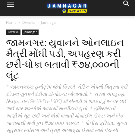
Home
Dwarka
Jamnagar
Dwarka
Jamnagar
જામનગર: યુવાનને ઓનલાઇન
મૈત્રી મોંઘી પડી, અપહરણ કરી
છરી-ધોકા બતાવી ₹૭૪,૦૦૦ની
લૂંટ
* જામનગરમાં હનીટ્રેપ જેવો કિસ્સો: ચેટિંગ એપથી મિત્રતા કરી
દરેડના યુવકને દડીયા ટી-પોઇન્ટ બોલાવાયો. * કારમાં અપહરણ:
સ્વિફ્ટ કાર (GJ-10-EH-1605) માં બેસાડી બે ભાઇના ડુંગર પર લઈ
જઈ ચાર શખ્સોએ આચર્યો મારપીટનો ગુનો. * હથિયારોની
અણીએ લૂંટ: છરી અને ધોકો બતાવી મોબાઈલ, રોકડા અને બેંક
ખાતામાંથી મળી કુલ ₹૭૪,૦૦૦ પડાવ્યા. * પોલીસ ફરિયાદ: મુખ્ય
સૂત્રધાર રવીરાજ અને ત્રણ અજાણ્યા ઈસમો સામે પંચ-બી