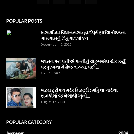
POPULAR POSTS
ખંભાલીયા વિધાનસભા: હાઈપ્રોફાઈલ બેઠકના
ગામેગામનું વિહંગાવલોકન
December 12, 2022
જામનગર: પતીએ પત્નીનું વોટ્સએપ ચેક કર્યું,
પરપુરુષના મેસેજ વાંચ્યા, પછી…
April 10, 2023
બરડા ટ્રીપલ મર્ડર મિસ્ટ્રી : મહિલા ગાર્ડના
સબંધોમાં જ ખેલાયો ખૂની...
August 17, 2020
POPULAR CATEGORY
Jamnagar
2884