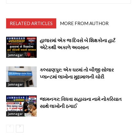
RELATED ARTICLES
MORE FROM AUTHOR
હાલારમાં એક જ દિવસે બે શિક્ષકોના હાર્ટ
એટેકથી અકાળે અવસાન
Jamnagar
કલ્યાણપુર: એક ઘરમાં તો બીજી સોલાર
પ્લાન્ટમાં લાખોના મુદ્દામાલની ચોરી
Jamnagar
જામનગર: વિધવા સહાયના નામે નોકરિયાત
સાથે લાખોની ઠગાઈ
Jamnagar