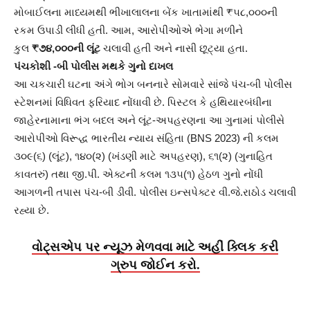
મોબાઈલના માધ્યમથી ભીખાલાલના બેંક ખાતામાંથી ₹૫૮,૦૦૦ની
રકમ ઉપાડી લીધી હતી. આમ, આરોપીઓએ ભેગા મળીને
કુલ
₹૭૪,૦૦૦ની લૂંટ
ચલાવી હતી અને નાસી છૂટ્યા હતા.
પંચકોશી -બી પોલીસ મથકે ગુનો દાખલ
આ ચકચારી ઘટના અંગે ભોગ બનનારે સોમવારે સાંજે પંચ-બી પોલીસ
સ્ટેશનમાં વિધિવત ફરિયાદ નોંધાવી છે. પિસ્ટલ કે હથિયારબંધીના
જાહેરનામાના ભંગ બદલ અને લૂંટ-અપહરણના આ ગુનામાં પોલીસે
આરોપીઓ વિરૂદ્ધ ભારતીય ન્યાય સંહિતા (BNS 2023) ની કલમ
૩૦૯(૬) (લૂંટ), ૧૪૦(૨) (ખંડણી માટે અપહરણ), ૬૧(૨) (ગુનાહિત
કાવતરું) તથા જી.પી. એક્ટની કલમ ૧૩૫(૧) હેઠળ ગુનો નોંધી
આગળની તપાસ પંચ-બી ડીવી. પોલીસ ઇન્સપેક્ટર વી.જે.રાઠોડ ચલાવી
રહ્યા છે.
વોટ્સએપ પર ન્યૂઝ મેળવવા માટે અહીં ક્લિક કરી
ગ્રુપ જોઈન કરો.