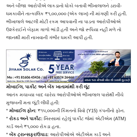
અને બીજા આરોપીએ લાકડાનો ધોકો બતાવી ભીખાલાલને ડરાવી-
ધમકાવીને તાત્કાલિક ₹૧,૦૦,૦૦૦ (એક લાખ) ની માંગણી કરી હતી.
ભીખાલાલે આટલી મોટી રકમ આપવાની ના પાડતા આરોપીઓએ
ઉશ્કેરાઈને બેફામ ગાળો ભાંડી હતી અને જો રૂપિયા નહીં મળે તો
જાનથી મારી નાખવાની ગંભીર ધમકી આપી હતી.
મોબાઈલ, પાકીટ અને બેંક ખાતામાંથી કરી લૂંટ
આતંક મચાવ્યા બાદ ચારેય આરોપીઓએ ભીખાલાલ પાસેથી નીચે
મુજબની મતા લૂંટી લીધી હતી:
*
મોબાઈલ ફોન:
₹૧૫,૦૦૦ની કિંમતનો વિવો (Y15) કંપનીનો ફોન.
*
રોકડ અને પાકીટ:
ખિસ્સામાં રહેલું પાકીટ જેમાં એટીએમ (ATM)
કાર્ડ અને ₹૧,૦૦૦ રોકડા હતા.
*
બેંક ટ્રાન્સફર/ઉપાડ:
આરોપીઓએ એટીએમ કાર્ડ અને