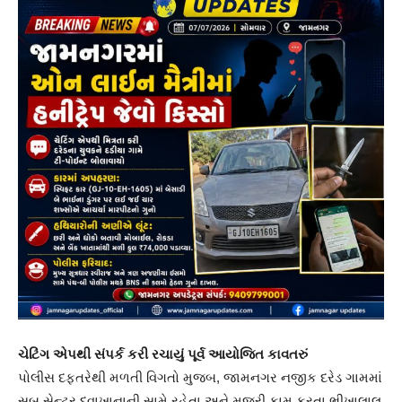
ચેટિંગ એપથી સંપર્ક કરી રચાયું પૂર્વ આયોજિત કાવતરું
પોલીસ દફતરેથી મળતી વિગતો મુજબ, જામનગર નજીક દરેડ ગામમાં
સબ સેન્ટર દવાખાનાની સામે રહેતા અને મજૂરી કામ કરતા ભીખાલાલ