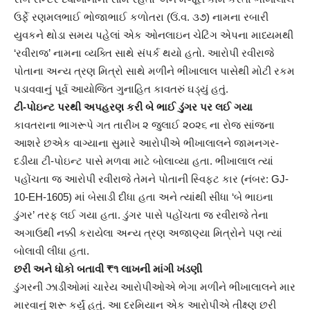
ઉર્ફે રણમલભાઈ ભોજાભાઈ કળોતરા (ઉં.વ. ૩૭) નામના રબારી
યુવકને થોડા સમય પહેલાં એક ઓનલાઇન ચેટિંગ એપના માધ્યમથી
‘રવીરાજ’ નામના વ્યક્તિ સાથે સંપર્ક થયો હતો. આરોપી રવીરાજે
પોતાના અન્ય ત્રણ મિત્રો સાથે મળીને ભીખાલાલ પાસેથી મોટી રકમ
પડાવવાનું પૂર્વ આયોજિત ગુનાહિત કાવતરું ઘડ્યું હતું.
ટી-પોઇન્ટ પરથી અપહરણ કરી બે ભાઈ ડુંગર પર લઈ ગયા
કાવતરાના ભાગરૂપે ગત તારીખ ૨ જુલાઈ ૨૦૨૬ ના રોજ સાંજના
આશરે છએક વાગ્યાના સુમારે આરોપીએ ભીખાલાલને જામનગર-
દડીયા ટી-પોઇન્ટ પાસે મળવા માટે બોલાવ્યા હતા. ભીખાલાલ ત્યાં
પહોંચતા જ આરોપી રવીરાજે તેમને પોતાની સ્વિફ્ટ કાર (નંબર: GJ-
10-EH-1605) માં બેસાડી દીધા હતા અને ત્યાંથી સીધા ‘બે ભાઇના
ડુંગર’ તરફ લઈ ગયા હતા. ડુંગર પાસે પહોંચતા જ રવીરાજે તેના
અગાઉથી નક્કી કરાયેલા અન્ય ત્રણ અજાણ્યા મિત્રોને પણ ત્યાં
બોલાવી લીધા હતા.
છરી અને ધોકો બતાવી ₹૧ લાખની માંગી ખંડણી
ડુંગરની ઝાડીઓમાં ચારેય આરોપીઓએ ભેગા મળીને ભીખાલાલને માર
મારવાનું શરૂ કર્યું હતું. આ દરમિયાન એક આરોપીએ તીક્ષ્ણ છરી