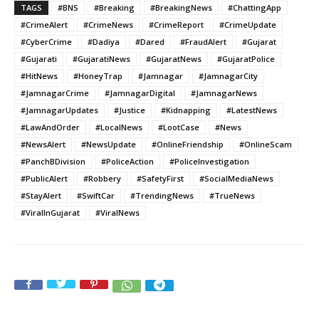
TAGS
#BNS
#Breaking
#BreakingNews
#ChattingApp
#CrimeAlert
#CrimeNews
#CrimeReport
#CrimeUpdate
#CyberCrime
#Dadiya
#Dared
#FraudAlert
#Gujarat
#Gujarati
#GujaratiNews
#GujaratNews
#GujaratPolice
#HitNews
#HoneyTrap
#Jamnagar
#JamnagarCity
#JamnagarCrime
#JamnagarDigital
#JamnagarNews
#JamnagarUpdates
#Justice
#Kidnapping
#LatestNews
#LawAndOrder
#LocalNews
#LootCase
#News
#NewsAlert
#NewsUpdate
#OnlineFriendship
#OnlineScam
#PanchBDivision
#PoliceAction
#PoliceInvestigation
#PublicAlert
#Robbery
#SafetyFirst
#SocialMediaNews
#StayAlert
#SwiftCar
#TrendingNews
#TrueNews
#ViralInGujarat
#ViralNews