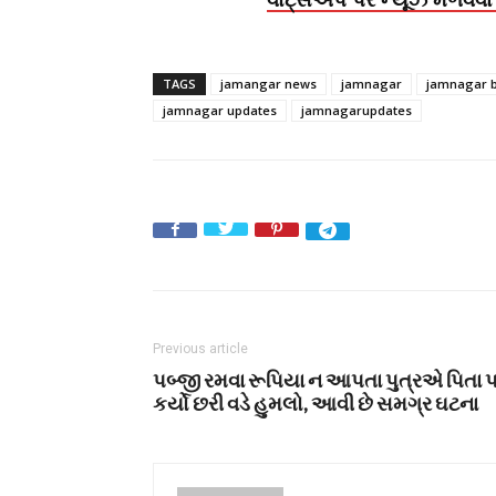
TAGS
jamangar news
jamnagar
jamnagar 
jamnagar updates
jamnagarupdates
Previous article
પબ્જી રમવા રૂપિયા ન આપતા પુત્રએ પિતા 
કર્યો છરી વડે હુમલો, આવી છે સમગ્ર ઘટના