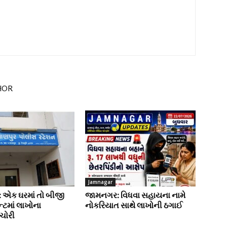
HOR
Jamnagar
: એક ઘરમાં તો બીજી
જામનગર: વિધવા સહાયના નામે
ન્ટમાં લાખોના
નોકરિયાત સાથે લાખોની ઠગાઈ
 ચોરી