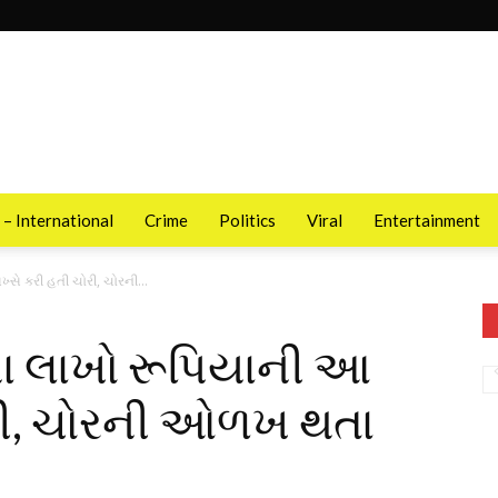
 – International
Crime
Politics
Viral
Entertainment
સે કરી હતી ચોરી, ચોરની...
ના લાખો રૂપિયાની આ
ોરી, ચોરની ઓળખ થતા