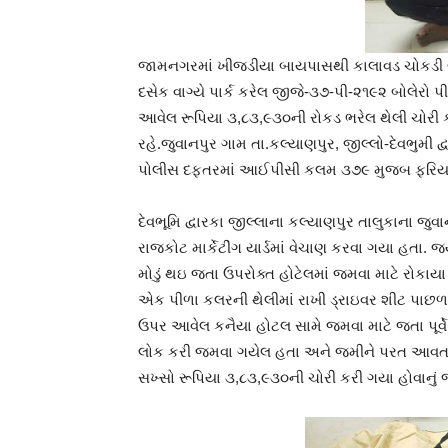
જામનગરમાં ખીજડીયા બાયપાસથી કાલાવડ ચોકડી બા
દસેક વાગ્યે પાર્ક કરેલ જીજે-૩૭-પી-૨૧૯૨ બોલેરો
આવેલ રૂપિયા ૩,૮૩,૯૩૦ની રોકડ ભરેલ થેલી ચોરી
રહે.જુવાનપુર ગામ તા.કલ્યાણપુર, જીલ્લો-દેવભુમ
પોલીસ દફતરમાં આઈપીસી કલમ ૩૭૯ મુજબ ફરિયાદ
દેવભૂમિ દ્વારકા જીલ્લાના કલ્યાણપુર તાલુકાના જુવ
રાજકોટ માર્કેટીંગ યાર્ડમાં વેચાણ કરવા ગયા હતા. જ્
મોડું થઇ જતા ઉપરોક્ત હોટેલમાં જમવા માટે રોકાયા
એક પીળા કલરની થેલીમાં રાખી ડ્રાઇવર શીટ પાછળ
ઉપર આવેલ કનૈયા હોટલ સામે જમવા માટે જતા પૂર્વ
લોક કરી જમવા ગયેલ હતા અને જમીને પરત આવતા
સખ્સો રૂપિયા ૩,૮૩,૯૩૦ની ચોરી કરી ગયા હોવાનું જા