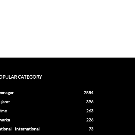
OPULAR CATEGORY
amnagar
2884
jarat
396
rime
263
warka
226
tional - International
73