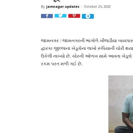
By
jamnagar updates
-
October 25, 2020
જામનગર : જામનગરની ભાગોળે ખીજડીયા બાયપાસ રો
દ્વારકા જીલ્લાના ખેડૂતોના લાખો રૂપિયાની ચોરી
ઉકેલી નાખ્યો છે. ચોરની ઓળખ સામે આવતા ખેડૂતો પ
રકમ પરત મળી ગઈ છે.