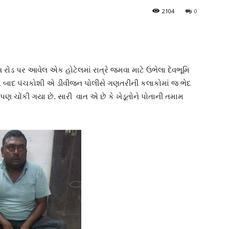
2104
0
ડ પર આવેલ એક હોટેલમાં રાત્રે જમવા માટે ઉભેલા દેવભૂમિ
 થયા બાદ પંચકોશી એ ડીવીજન પોલીસે ગણતરીની કલાકોમાં જ ભેદ
ણ ચોંકી ગયા છે. સારી વાત એ છે કે ખેડૂતોને પોતાની તમામ