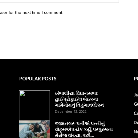
ser for the next time I comment.
POPULAR POSTS
P
ખંભાલીયા વિધાનસભા:
J
હાઈપ્રોફાઈલ બેઠકના
Gu
ગામેગામનું વિહંગાવલોકન
December 12, 2022
C
D
જામનગર: પતીએ પત્નીનું
વોટ્સએપ ચેક કર્યું, પરપુરુષના
Na
મેસેજ વાંચ્યા, પછી…