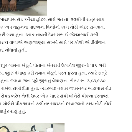
યપાસ રોડ કનૈયા હોટલ સામે ગત તા. ૨૩મીની રાત્રે સાડા
 પીક અપ વાહનના પાછળના વિન્ડોનો કાચ તોડી અંદર રાખવામાં
 કરી ગયા હતા. આ બનાવની દેવરામભાઈ જેરામભાઈ ડાભી
ી દ્વારકા વાળાએ અણજાણ્યા સખ્સો સામે પંચકોશી એ ડીવીજન
 નોંધાવી હતી.
ાનપુર ગામના ખેડૂતો પોતાના ખેતરમાં ઉગાવેલ જીરુંનો પાક ભરી
યાં જીરું વેચાણ કરી તમામ ખેડૂતો પરત ફરતા હતા. ત્યારે રાત્રે
 હતા. જમવા જતા પૂર્વે જીરાનુ વેચાણના રોકડ રૂ. ૩,૮૩,૯૩૦
 રાખેલ રાખી દીધા હતા. ત્યારબાદ તમામ જામનગર બાયપાસ રોડ
ે રોકડ ભરેલ થેલી ઉપર એક ચાદર ઢાંકી બોલેરો પીકના દરવાજા
 બોલેરો પીકઅપનો કલીનર સાઇડનો દરવાજાનો કાચ તોડી કોઈ
હેર થયું હતું.