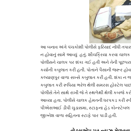
આ બનાવ અંગે પંચકોશી પોલીસે ફરિયાદ નોંધી તપાસ 
ન હોવાનું સામેં આવ્યું હતું. શૌચક્રિયા કરવા ચાલક
પોલીસને ચાલક પર શંકા ગઈ હતી અને તેની પૂછપર
કર્યાની કબુલાત કરી હતી. પોતાને પૈસાની જરૂર હોવ
કલ્યાણપુર વાળા સખ્સે કબુલાત કરી હતી. શંકા ન જ
કબુલાત કરી રૂપિયા ભરેલ થેલી સમરસ હોસ્ટેલ પાછ
પોલીસે તેને સાથે રાખી જે તે સ્થળેથી થેલી કબજે 
આવ્યા હતા. પોલીસે ચાલક હેમતની ધરપકડ કરી રૂપ
પીએસઆઈ ડીપી ચુડાસમા, સ્ટાફના હેડ કોન્સ્ટેબલ 
જીગ્નેશ વાળા સહિતના સ્ટાફે પાર પાડી હતી.
વોટ્સએપ પર ન્યૂઝ મેળવવા 