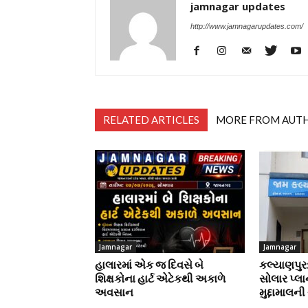
jamnagar updates
http://www.jamnagarupdates.com/
RELATED ARTICLES
MORE FROM AUT
Jamnagar
Jamnagar
હાલારમાં એક જ દિવસે બે
કલ્યાણપુર
શિક્ષકોના હાર્ટ એટેકથી અકાળે
સોલાર પ્લા
અવસાન
મુદ્દામાલની