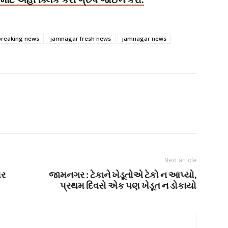
breaking news
jamnagar fresh news
jamnagar news
Next article
પર
જામનગર : ટેકાને ખેડૂતોએ ટેકો ન આપ્યો,
પ્રથમ દિવસે એક પણ ખેડૂત ન ડોકાયો