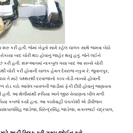
શરુ કરી હતી. જેમાં ખેડૂતો સામે રહેલ ચાલક સાથે જમવા બેઠો
 રોકાયા બાદ ચોરી થઇ હોવાનું જાહેર થયું હતું. જેને લઈને
છ કરી હતી. શરૂઆતમાં નાકબુલ ગયા બાદ આ સખ્સે ચોરી
ાથી ચોરી કરી હોવાની ચાલક હેમત દેવરાજ નકુમ રે. જુવાનપુર,
ાય તે માટે પથ્થરથી દરવાજાનો કાચ તોડી નાખ્યો હોવાની
ળ રોડ કાઠે આવેલ બાવળની જાડીમાં ફેકી દીધી હોવાનું જણાવતા
કરી હતી. આ થેલીમાંથી રૂપિયા અને જીરું વેચાણના બીલ મળી
િયા કબજે કર્યા હતા. આ કાર્યવાહી પંચકોશી એ ડીવીજન
યશપાલસિંહ જાડેજા, વિરેન્દ્રસિંહ જાડેજા, મગનભાઈ ચંદ્રપાલ,
માટે અહીં ક્લિક કરી ગ્રુપ જોઈન કરો.