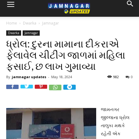
Home
Dwarka
Jamnagar
Dwarka
Jamnagar
ધ્રોલ: દુરના મામાના દીકરાએ
ફેલાવેલ ચીટીંગ જાળમાં મહિલા
ફસાઈ, છ લાખ ગુમાવ્યા
By
jamnagar updates
-
May 18, 2024
982
0
જામનગર
જીલ્લાના ધ્રોલ
તાલુકા મથકે
રહેતી એક