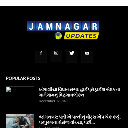
POPULAR POSTS
ખંભાલીયા વિધાનસભા: હાઈપ્રોફાઈલ બેઠકના
ગામેગામનું વિહંગાવલોકન
December 12, 2022
જામનગર: પતીએ પત્નીનું વોટ્સએપ ચેક કર્યું,
પરપુરુષના મેસેજ વાંચ્યા, પછી…