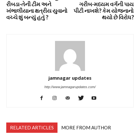
રીબડા-તેની ટીમ અને
ગરીબ-મધ્યમ વર્ગની પાય
ખંભાલીયાના ક્ષત્રીય યુવાનો
પીટી નાખશે? કેમ યોજનાનો
વચ્ચે શું બન્યું હતું ?
થયો છે વિરોધ?
jamnagar updates
http://www.jamnagarupdates.com/
RELATED ARTICLES
MORE FROM AUTHOR