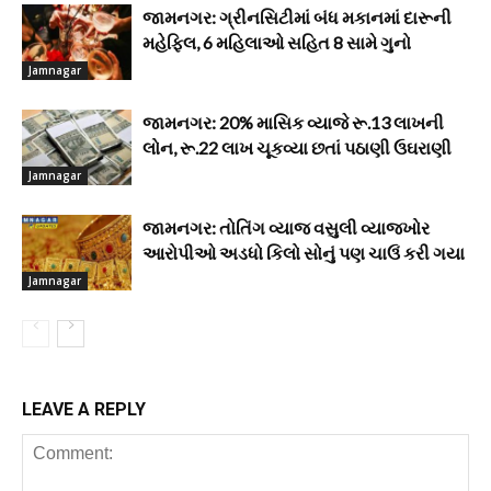
જામનગર: ગ્રીનસિટીમાં બંધ મકાનમાં દારૂની
મહેફિલ, 6 મહિલાઓ સહિત 8 સામે ગુનો
Jamnagar
જામનગર: 20% માસિક વ્યાજે રૂ.13 લાખની
લોન, રૂ.22 લાખ ચૂકવ્યા છતાં પઠાણી ઉઘરાણી
Jamnagar
જામનગર: તોતિંગ વ્યાજ વસુલી વ્યાજખોર
આરોપીઓ અડધો કિલો સોનું પણ ચાઉં કરી ગયા
Jamnagar
LEAVE A REPLY