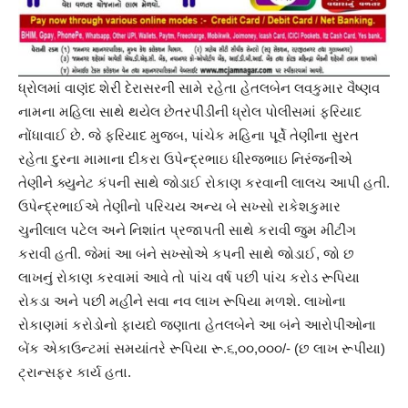
ધ્રોલમાં વાણંદ શેરી દેરાસરની સામે રહેતા હેતલબેન લવકુમાર વૈષ્ણવ
નામના મહિલા સાથે થયેલ છેતરપીંડીની ધ્રોલ પોલીસમાં ફરિયાદ
નોંધાવાઈ છે. જે ફરિયાદ મુજબ, પાંચેક મહિના પૂર્વે તેણીના સુરત
રહેતા દુરના મામાના દીકરા ઉપેન્દ્રભાઇ ધીરજભાઇ નિરંજનીએ
તેણીને ક્યુનેટ કંપની સાથે જોડાઈ રોકાણ કરવાની લાલચ આપી હતી.
ઉપેન્દ્રભાઈએ તેણીનો પરિચય અન્ય બે સખ્સો રાકેશકુમાર
ચુનીલાલ પટેલ અને નિશાંત પ્રજાપતી સાથે કરાવી જુમ મીટીંગ
કરાવી હતી. જેમાં આ બંને સખ્સોએ કપની સાથે જોડાઈ, જો છ
લાખનું રોકાણ કરવામાં આવે તો પાંચ વર્ષ પછી પાંચ કરોડ રૂપિયા
રોકડા અને પછી મહીને સવા નવ લાખ રૂપિયા મળશે. લાખોના
રોકાણમાં કરોડોનો ફાયદો જણાતા હેતલબેને આ બંને આરોપીઓના
બેંક એકાઉન્ટમાં સમયાંતરે રૂપિયા રૂ.૬,૦૦,૦૦૦/- (છ લાખ રૂપીયા)
ટ્રાન્સફર કાર્ય હતા.