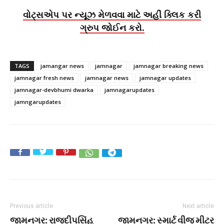
વોટ્સએપ પર ન્યૂઝ મેળવવા માટે અહીં ક્લિક કરી
ગ્રુપ જોઈન કરો.
TAGS
jamangar news
jamnagar
jamnagar breaking news
jamnagar fresh news
jamnagar news
jamnagar updates
jamnagar-devbhumi dwarka
jamnagarupdates
jamngarupdates
Previous article
Next article
જામનગર: રાજદીપસિંહ
જામનગર: સ્માર્ટ વીજ મીટર