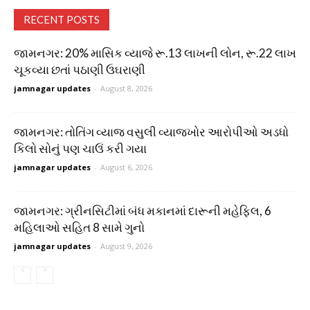
RECENT POSTS
જામનગર: 20% માસિક વ્યાજે રૂ.13 લાખની લોન, રૂ.22 લાખ
ચૂકવ્યા છતાં પઠાણી ઉઘરાણી
jamnagar updates
-
August 8, 2026
જામનગર: તોતિંગ વ્યાજ વસુલી વ્યાજખોર આરોપીઓ અડધો
કિલો સોનું પણ ચાઉં કરી ગયા
jamnagar updates
-
August 6, 2026
જામનગર: ગ્રીનસિટીમાં બંધ મકાનમાં દારૂની મહેફિલ, 6
મહિલાઓ સહિત 8 સામે ગુનો
jamnagar updates
-
August 9, 2026