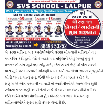
બે ત્રણ મહિના બાદ આરોપીઓએ ઘરેણા મોકલાવી મહિલાને વધુ
આકર્ષિત કરી હતી. જો કે ત્યારબાદ મહિલાને એવું લાગ્યું હતું કે
વળતર તો ઠીક મૂડી પણ નહિ મળે, જેને લઈને તેણીએ બંને સખ્સો
પાસે મૂડી પરત કરવાની માંગણી કરતા બંને સખ્સોએ અન્ય ગ્રાહકોને
શોધી લાવવા કહ્યું હતું. જેથી પોતાના રૂપિયા પરત કરી શકે,
મહિલાએ એમ કરવાની ના પાડી તો આરોપીઓએ આજ દીન સુધી
રૂપિયા પરત નહી આપી તેની સાથે વિશ્ર્વાસઘાત છેતરપીંડી કરી છે.
જેને લઈને ધ્રોલ પોલીસના હેડ કોન્સ્ટેબલ આર.કે.મકવાણા
સહિતનાઓએ સુરત સુધી તપાસ લંબાવી છે.