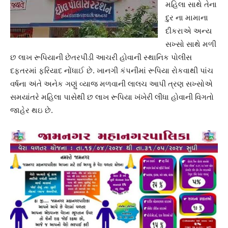
મહિલા સાથે તેના
દુર ના મામાના
દીકરાએ અન્ય
સખ્સો સાથે મળી
છ લાખ રૂપિયાની છેતરપીંડી આચરી હોવાની સ્થાનિક પોલીસ
દફતરમાં ફરિયાદ નોંધાઈ છે. ખાનગી કંપનીમાં રૂપિયા રોકવાથી પાંચ
વર્ષના અંતે અનેક ગણું વ્યાજ મળવાની લાલચ આપી ત્રણ સખ્સોએ
સમયાંતરે મહિલા પાસેથી છ લાખ રૂપિયા ખંખેરી લીધા હોવાની વિગતો
જાહેર થઇ છે.