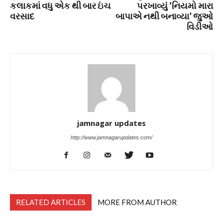
કલાકમાં વધુ એક થી બાર ઇંચ
પરખાવ્યું ‘નિયમો મારા
વરસાદ
બાપાએ નથી બનાવ્યા’ જુઓ
વિડીઓ
jamnagar updates
http://www.jamnagarupdates.com/
RELATED ARTICLES
MORE FROM AUTHOR