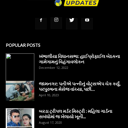
POPULAR POSTS
ખંભાલીયા વિધાનસભા: હાઈપ્રોફાઈલ બેઠકના
ગામેગામનું વિહંગાવલોકન
December 12, 2022
જામનગર: પતીએ પત્નીનું વોટ્સએપ ચેક કર્યું,
પરપુરુષના મેસેજ વાંચ્યા, પછી…
April 10, 2023
બરડા ટ્રીપલ મર્ડર મિસ્ટ્રી : મહિલા ગાર્ડના
સબંધોમાં જ ખેલાયો ખૂની...
August 17, 2020