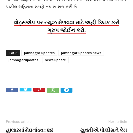
પાટીલ સહિતના સ્ટાફે તપાસ શરુ કરી છે.
વોટ્સએપ પર ન્યૂઝ મેળવવા માટે અહીં ક્લિક કરી
ગ્રુપ જોઈન કરો.
TAGS
jamnagar updates
jamnagar updates news
jamnagarupdates
news update
Previous article
Next article
હાલારમાં મેઘતાંડવ : ૨૪
યુવતીએ પોલીસને કેમ