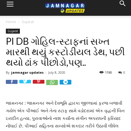
Home
Gujarat
Gujarat
PI DB ગોહિલ-સ્ટાફનાં સખ્ત
મારથી થયું કસ્ટોડીયલ ડેથ, પછી
થયો ઢાંક પીછોડો,પણ..
By
jamnagar updates
-
July 8, 2020
1190
0
જામનગર : જામનગર અને દેવભૂમિ દ્વારકા જીલ્લામાં ફરજ બજાવી
ગયેલ એક પીઆઈ અને તેના સ્ટાફ સામે વડોદરામાં એક વૃદ્ધની બિન
ઇરાદીત હત્યા, પુરાવાઓનો નાશ કર્યાંના સંગીન અપરાધની ફરિયાદ
નોંધાઈ છે. પીઆઈ સહિતના સખ્સોએ શકદાર તરીકે ઉઠાવી લીધેલ