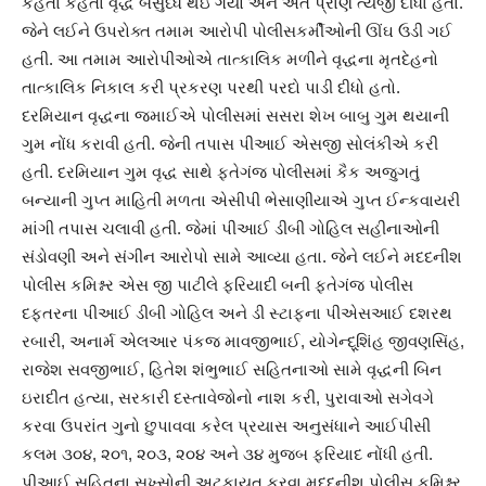
કહેતા કહેતા વૃદ્ધ બેસુધ્ધ થઇ ગયો અને અંતે પ્રાણ ત્યજી દીધા હતા.
જેને લઈને ઉપરોક્ત તમામ આરોપી પોલીસકર્મીઓની ઊંઘ ઉડી ગઈ
હતી. આ તમામ આરોપીઓએ તાત્કાલિક મળીને વૃદ્ધના મૃતદેહનો
તાત્કાલિક નિકાલ કરી પ્રકરણ પરથી પરદો પાડી દીધો હતો.
દરમિયાન વૃદ્ધના જમાઈએ પોલીસમાં સસરા શેખ બાબુ ગુમ થયાની
ગુમ નોંધ કરાવી હતી. જેની તપાસ પીઆઈ એસજી સોલંકીએ કરી
હતી. દરમિયાન ગુમ વૃદ્ધ સાથે ફતેગંજ પોલીસમાં કૈક અજુગતું
બન્યાની ગુપ્ત માહિતી મળતા એસીપી ભેસાણીયાએ ગુપ્ત ઈન્કવાયરી
માંગી તપાસ ચલાવી હતી. જેમાં પીઆઈ ડીબી ગોહિલ સહીનાઓની
સંડોવણી અને સંગીન આરોપો સામે આવ્યા હતા. જેને લઈને મદદનીશ
પોલીસ કમિશ્નર એસ જી પાટીલે ફરિયાદી બની ફતેગંજ પોલીસ
દફતરના પીઆઈ ડીબી ગોહિલ અને ડી સ્ટાફના પીએસઆઈ દશરથ
રબારી, અનાર્મ એલઆર પંકજ માવજીભાઈ, યોગેન્દ્ર્શિંહ જીવણસિંહ,
રાજેશ સવજીભાઈ, હિતેશ શંભુભાઈ સહિતનાઓ સામે વૃદ્ધની બિન
ઇરાદીત હત્યા, સરકારી દસ્તાવેજોનો નાશ કરી, પુરાવાઓ સગેવગે
કરવા ઉપરાંત ગુનો છુપાવવા કરેલ પ્રયાસ અનુસંધાને આઈપીસી
કલમ ૩૦૪, ૨૦૧, ૨૦૩, ૨૦૪ અને ૩૪ મુજબ ફરિયાદ નોંધી હતી.
પીઆઈ સહિતના સખ્સોની અટકાયત કરવા મદદનીશ પોલીસ કમિશ્નર