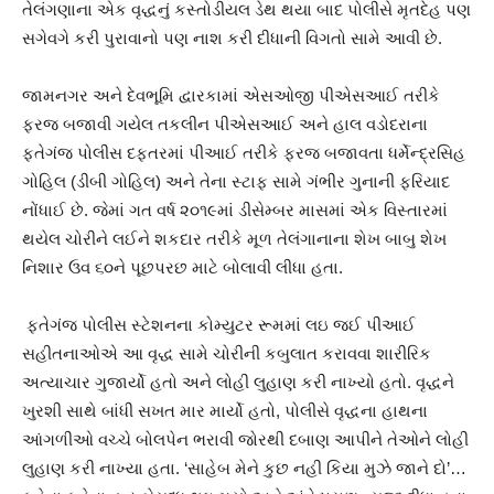
તેલંગણાના એક વૃદ્ધનું કસ્તોડીયલ ડેથ થયા બાદ પોલીસે મૃતદેહ પણ
સગેવગે કરી પુરાવાનો પણ નાશ કરી દીધાની વિગતો સામે આવી છે.
જામનગર અને દેવભૂમિ દ્વારકામાં એસઓજી પીએસઆઈ તરીકે
ફરજ બજાવી ગયેલ તકલીન પીએસઆઈ અને હાલ વડોદરાના
ફતેગંજ પોલીસ દફતરમાં પીઆઈ તરીકે ફરજ બજાવતા ધર્મેન્દ્રસિહ
ગોહિલ (ડીબી ગોહિલ) અને તેના સ્ટાફ સામે ગંભીર ગુનાની ફરિયાદ
નોંધાઈ છે. જેમાં ગત વર્ષ ૨૦૧૯માં ડીસેમ્બર માસમાં એક વિસ્તારમાં
થયેલ ચોરીને લઈને શકદાર તરીકે મૂળ તેલંગાનાના શેખ બાબુ શેખ
નિશાર ઉવ ૬૦ને પૂછપરછ માટે બોલાવી લીધા હતા.
ફતેગંજ પોલીસ સ્ટેશનના કોમ્યુટર રૂમમાં લઇ જઈ પીઆઈ
સહીતનાઓએ આ વૃદ્ધ સામે ચોરીની કબુલાત કરાવવા શારીરિક
અત્યાચાર ગુજાર્યો હતો અને લોહી લુહાણ કરી નાખ્યો હતો. વૃદ્ધને
ખુરશી સાથે બાંધી સખત માર માર્યો હતો, પોલીસે વૃદ્ધના હાથના
આંગળીઓ વચ્ચે બોલપેન ભરાવી જોરથી દબાણ આપીને તેઓને લોહી
લુહાણ કરી નાખ્યા હતા. ‘સાહેબ મેને કુછ નહી કિયા મુઝે જાને દો’…