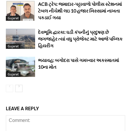
ACB ટ્રેપ: જમાદાર-પટ્ટાવાળો પોલીસ સ્ટેશનમાં
ટેબલ નીચેથી લઇ 10 હજાર ખિસ્સામાં નાખતા
પકડાઈ ગયા
Gujarat
દેવભૂમિ દ્વારકા: ઘડી કંપનીનું પ્રદુષણ છે
જગજાહેર ત્યાં વધુ પ્રોજેક્ટ માટે આજે પબ્લિક
હિયરીંગ
Gujarat
ભયાવહ: બગોદરા પાસે ગમખ્વાર અકસ્માતમાં
10ના મોત
Gujarat
LEAVE A REPLY