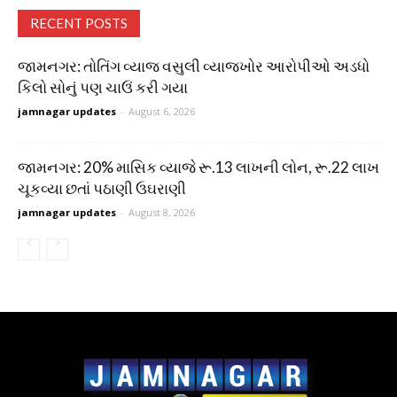
RECENT POSTS
જામનગર: તોતિંગ વ્યાજ વસુલી વ્યાજખોર આરોપીઓ અડધો
કિલો સોનું પણ ચાઉં કરી ગયા
jamnagar updates
-
August 6, 2026
જામનગર: 20% માસિક વ્યાજે રૂ.13 લાખની લોન, રૂ.22 લાખ
ચૂકવ્યા છતાં પઠાણી ઉઘરાણી
jamnagar updates
-
August 8, 2026