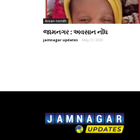
Avsan nondh
જામનગર : અવસાન નોંધ
jamnagar updates
-
May 31, 2020