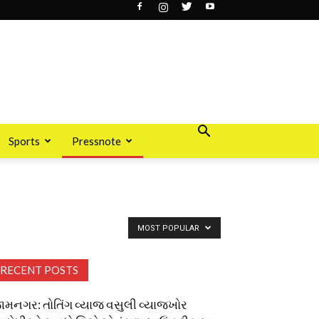
Sports
Pressnote
MOST POPULAR
RECENT POSTS
ામનગર: તોતિંગ વ્યાજ વસુલી વ્યાજખોર