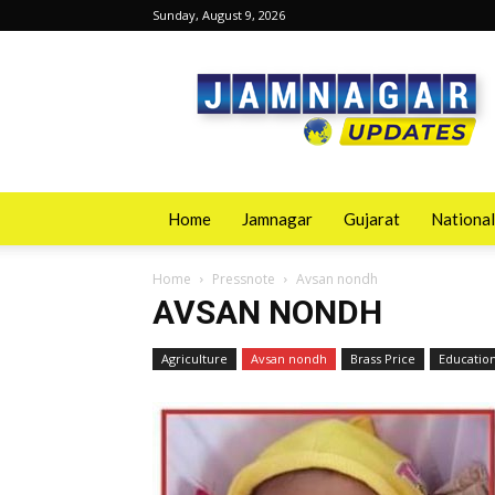
Sunday, August 9, 2026
Jamnagarupdates
Home
Jamnagar
Gujarat
National
Home
Pressnote
Avsan nondh
AVSAN NONDH
Agriculture
Avsan nondh
Brass Price
Education