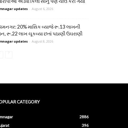
રોપીઓ અડધો કિલો સોનું પણ ચાઉં કરી ગયા
mnagar updates
-
August 6, 2026
ામનગર: 20% માસિક વ્યાજે રૂ.13 લાખની
ોન, રૂ.22 લાખ ચૂકવ્યા છતાં પઠાણી ઉઘરાણી
mnagar updates
-
August 8, 2026
OPULAR CATEGORY
amnagar
2886
jarat
396