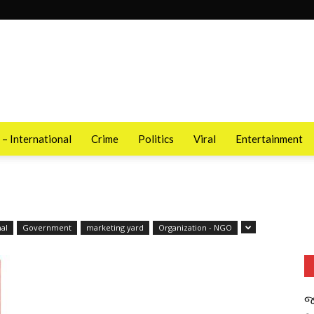
 – International
Crime
Politics
Viral
Entertainment
al
Government
marketing yard
Organization - NGO
જ