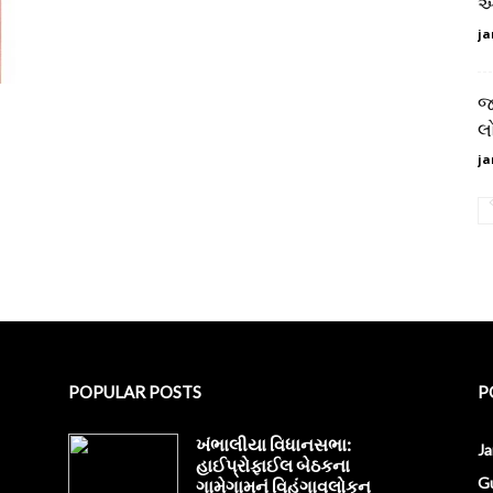
આ
ja
જ
લ
ja
POPULAR POSTS
P
ખંભાલીયા વિધાનસભા:
J
હાઈપ્રોફાઈલ બેઠકના
Gu
ગામેગામનું વિહંગાવલોકન