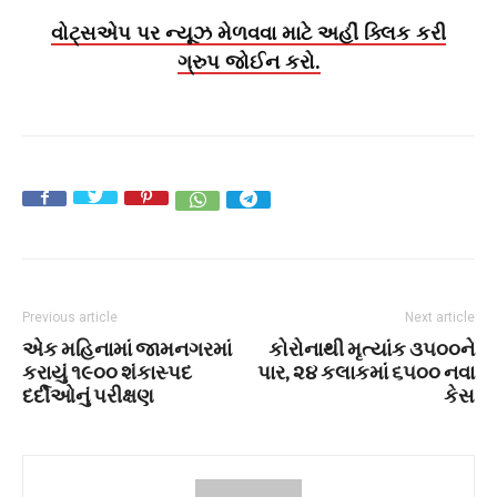
વોટ્સએપ પર ન્યૂઝ મેળવવા માટે અહીં ક્લિક કરી
ગ્રુપ જોઈન કરો.
Previous article
Next article
એક મહિનામાં જામનગરમાં
કોરોનાથી મૃત્યાંક ૩૫૦૦ને
કરાયું ૧૯૦૦ શંકાસ્પદ
પાર, ૨૪ કલાકમાં ૬૫૦૦ નવા
દર્દીઓનું પરીક્ષણ
કેસ