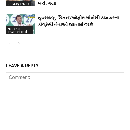
બચી ગયો
Uncategorized
યુવરાજનું ‘ચિંતન’/ઓફીસમાં બેસી કામ કરતા
કોંગ્રેસી નેતાઓ ધ્યાનમાં જ છે
National -
International
LEAVE A REPLY