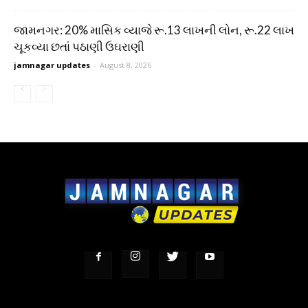
જામનગર: 20% માસિક વ્યાજે રૂ.13 લાખની લોન, રૂ.22 લાખ
ચૂકવ્યા છતાં પઠાણી ઉઘરાણી
jamnagar updates
-
August 8, 2026