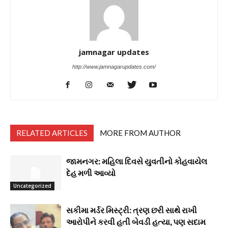
jamnagar updates
http://www.jamnagarupdates.com/
RELATED ARTICLES
MORE FROM AUTHOR
જામનગર: મહિલા દિવસે યુવતીનો કોહવાયેલ
દેહ મળી આવ્યો
Uncategorized
સકીમા મર્ડર મિસ્ટ્રી: ત્રણ છરી સાથે રાખી
આરોપીને કરવી હતી બેવડી હત્યા, પણ સદામ