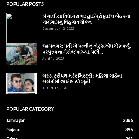
POPULAR POSTS
ખંભાલીયા વિધાનસભા: હાઈપ્રોફાઈલ બેઠકના
ગામેગામનું વિહંગાવલોકન
December 12, 2022
જામનગર: પતીએ પત્નીનું વોટ્સએપ ચેક કર્યું,
પરપુરુષના મેસેજ વાંચ્યા, પછી…
April 10, 2023
બરડા ટ્રીપલ મર્ડર મિસ્ટ્રી : મહિલા ગાર્ડના
સબંધોમાં જ ખેલાયો ખૂની...
August 17, 2020
POPULAR CATEGORY
Jamnagar
2886
Gujarat
396
Crime
263