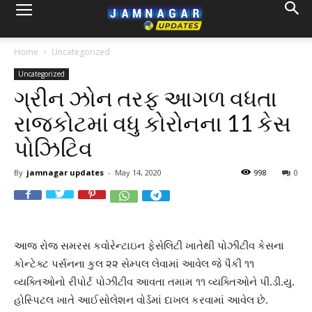
Home
Uncategorized
Uncategorized
ગ્રીન ઝોન તરફ આગળ વધતા
રાજકોટમાં વધુ કોરોનના 11 કેસ
પોઝિટિવ
By
jamnagar updates
-
May 14, 2020
998
0
આજ રોજ સમરસ કવોરેન્ટાઇન ફેસેલિટી ખાતેથી પોઝીટીવ કેસના
કોન્ટેક્ટ પર્સનના કુલ ૨૨ સેમ્પલ લેવામાં આવેલ જે પૈકી ૧૧
વ્યક્તિઓનો રીપોર્ટ પોઝીટીવ આવતા તમામ ૧૧ વ્યક્તિઓને પી.ડી.યુ.
હોસ્પિટલ ખાતે આઈસોલેશન વોર્ડમાં દાખલ કરવામાં આવેલ છે.