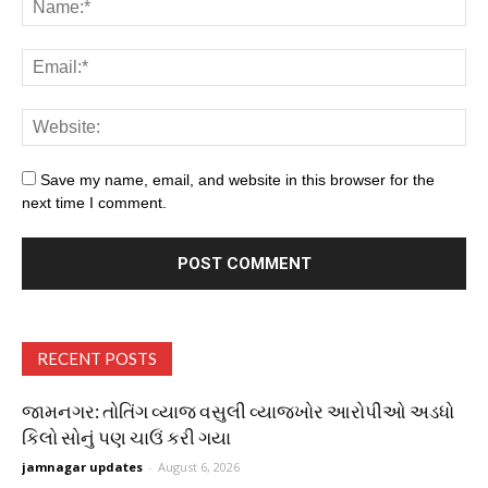
Save my name, email, and website in this browser for the
next time I comment.
RECENT POSTS
જામનગર: તોતિંગ વ્યાજ વસુલી વ્યાજખોર આરોપીઓ અડધો
કિલો સોનું પણ ચાઉં કરી ગયા
jamnagar updates
-
August 6, 2026