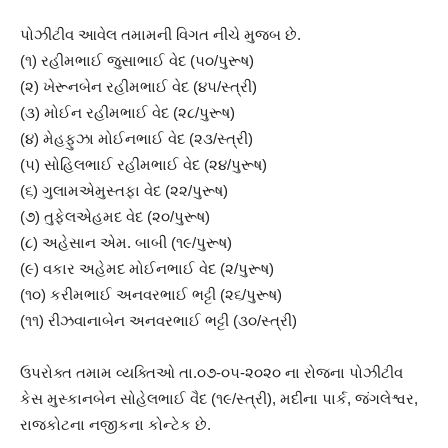
પોઝીટીવ આવેલ તમામની વિગત નીચે મુજબ છે.
(૧) રહીમભાઈ જુસાભાઈ વેદ (૫૦/પુરૂષ)
(૨) ખેરૂનબેન રહીમભાઈ વેદ (૪૫/સ્ત્રી)
(૩) મોઈન રહીમભાઈ વેદ (૨૮/પુરૂષ)
(૪) મેહફુઝા મોઈનભાઈ વેદ (૨૩/સ્ત્રી)
(૫) સોહિલભાઈ રહીમભાઈ વેદ (૨૪/પુરૂષ)
(૬) ગુલામએમુસ્તફા વેદ (૨૨/પુરૂષ)
(૭) તુફેલએહમદ વેદ (૨૦/પુરૂષ)
(૮) અહેસાન એમ. બાબી (૧૯/પુરૂષ)
(૯) વકાર અહેમદ મોઈનભાઈ વેદ (૨/પુરૂષ)
(૧૦) કરીમભાઈ અનવરભાઈ ભટ્ટી (૨૬/પુરૂષ)
(૧૧) રીઝવાનાબેન અનવરભાઈ ભટ્ટી (૩૦/સ્ત્રી)
ઉપરોક્ત તમામ વ્યક્તિઓ તા.૦૭-૦૫-૨૦૨૦ ના રોજના પોઝીટીવ
કેસ મુસ્કાનબેન સોહેલભાઈ વૈદ (૧૯/સ્ત્રી), મદીના પાર્ક, જંગલેશ્વર,
રાજકોટના નજીકના કોન્ટેક છે.