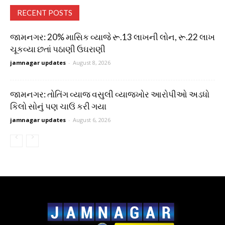
RECENT POSTS
જામનગર: 20% માસિક વ્યાજે રૂ.13 લાખની લોન, રૂ.22 લાખ
ચૂકવ્યા છતાં પઠાણી ઉઘરાણી
jamnagar updates
-
August 8, 2026
જામનગર: તોતિંગ વ્યાજ વસુલી વ્યાજખોર આરોપીઓ અડધો
કિલો સોનું પણ ચાઉં કરી ગયા
jamnagar updates
-
August 6, 2026