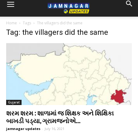
Home
Tags
The villagers did the same
Tag: the villagers did the same
Gujarat
શરમ શરમ : શાળામાં જ શિક્ષક અને શિક્ષિકા
બાખડી પડ્યા, ગ્રામજનોએ...
jamnagar updates
-
July 16, 2021