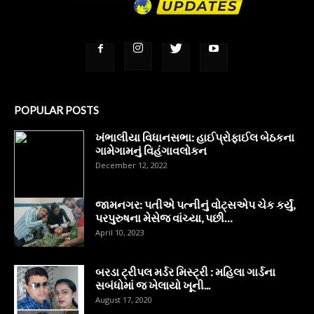
POPULAR POSTS
ખંભાલીયા વિધાનસભા: હાઈપ્રોફાઈલ બેઠકના
ગામેગામનું વિહંગાવલોકન
December 12, 2022
જામનગર: પતીએ પત્નીનું વોટ્સએપ ચેક કર્યું,
પરપુરુષના મેસેજ વાંચ્યા, પછી…
April 10, 2023
બરડા ટ્રીપલ મર્ડર મિસ્ટ્રી : મહિલા ગાર્ડના
સબંધોમાં જ ખેલાયો ખૂની...
August 17, 2020