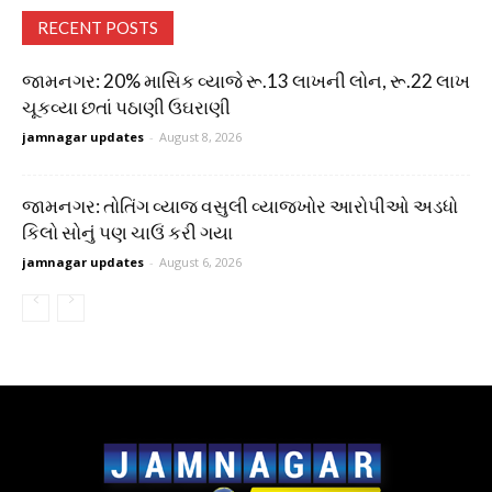
RECENT POSTS
જામનગર: 20% માસિક વ્યાજે રૂ.13 લાખની લોન, રૂ.22 લાખ
ચૂકવ્યા છતાં પઠાણી ઉઘરાણી
jamnagar updates
-
August 8, 2026
જામનગર: તોતિંગ વ્યાજ વસુલી વ્યાજખોર આરોપીઓ અડધો
કિલો સોનું પણ ચાઉં કરી ગયા
jamnagar updates
-
August 6, 2026