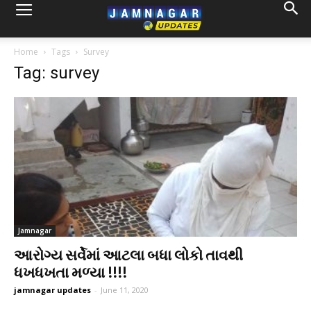
Home
Tags
Survey
Tag: survey
Jamnagar
આરોગ્ય સર્વેમાં આટલા બધા લોકો તાવથી
ધખધખતા મળ્યા !!!!
jamnagar updates
-
June 11, 2020