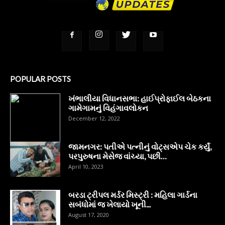
POPULAR POSTS
ખંભાલીયા વિધાનસભા: હાઈપ્રોફાઈલ બેઠકના
ગામેગામનું વિહંગાવલોકન
December 12, 2022
જામનગર: પતીએ પત્નીનું વોટ્સએપ ચેક કર્યું,
પરપુરુષના મેસેજ વાંચ્યા, પછી…
April 10, 2023
બરડા ટ્રીપલ મર્ડર મિસ્ટ્રી : મહિલા ગાર્ડના
સબંધોમાં જ ખેલાયો ખૂની...
August 17, 2020