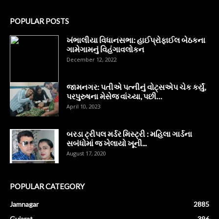
POPULAR POSTS
ખંભાલીયા વિધાનસભા: હાઈપ્રોફાઈલ બેઠકના
ગામેગામનું વિહંગાવલોકન
December 12, 2022
જામનગર: પતીએ પત્નીનું વોટ્સએપ ચેક કર્યું,
પરપુરુષના મેસેજ વાંચ્યા, પછી…
April 10, 2023
બરડા ટ્રીપલ મર્ડર મિસ્ટ્રી : મહિલા ગાર્ડના
સબંધોમાં જ ખેલાયો ખૂની...
August 17, 2020
POPULAR CATEGORY
Jamnagar
2885
Gujarat
396