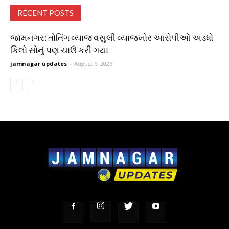
RECENT POSTS
જામનગર: તોતિંગ વ્યાજ વસુલી વ્યાજખોર આરોપીઓ અડધો
કિલો સોનું પણ ચાઉં કરી ગયા
jamnagar updates
-
August 6, 2026