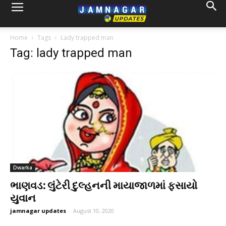
Home
Tags
Lady trapped man
Tag: lady trapped man
Dwarka
ભાણવડ: લુંટેરી દુલ્હનની માયાજાળમાં ફસાયો
યુવાન
jamnagar updates
-
August 10, 2020