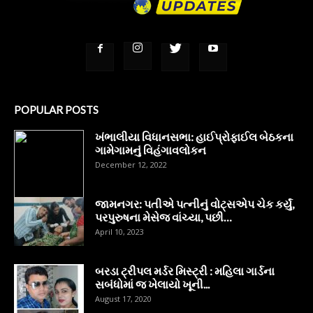
POPULAR POSTS
ખંભાલીયા વિધાનસભા: હાઈપ્રોફાઈલ બેઠકના
ગામેગામનું વિહંગાવલોકન
December 12, 2022
જામનગર: પતીએ પત્નીનું વોટ્સએપ ચેક કર્યું,
પરપુરુષના મેસેજ વાંચ્યા, પછી…
April 10, 2023
બરડા ટ્રીપલ મર્ડર મિસ્ટ્રી : મહિલા ગાર્ડના
સબંધોમાં જ ખેલાયો ખૂની...
August 17, 2020