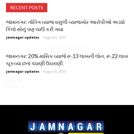
RECENT POSTS
જામનગર: તોતિંગ વ્યાજ વસુલી વ્યાજખોર આરોપીઓ અડધો
કિલો સોનું પણ ચાઉં કરી ગયા
jamnagar updates
-
August 6, 2026
જામનગર: 20% માસિક વ્યાજે રૂ.13 લાખની લોન, રૂ.22 લાખ
ચૂકવ્યા છતાં પઠાણી ઉઘરાણી
jamnagar updates
-
August 8, 2026