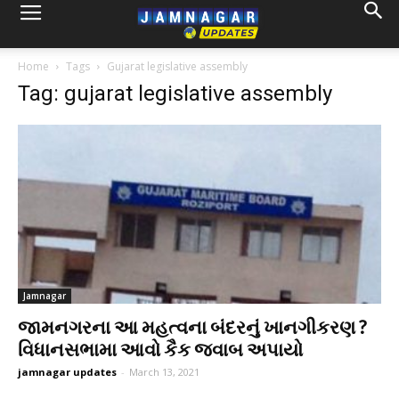
Home
Tags
Gujarat legislative assembly
Tag: gujarat legislative assembly
Jamnagar
જામનગરના આ મહત્વના બંદરનું ખાનગીકરણ ?
વિધાનસભામા આવો કૈક જવાબ અપાયો
jamnagar updates
-
March 13, 2021