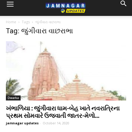
Home
Tags
જુંગીવારા વાછરાભા
Tag: જુંગીવારા વાછરાભા
Dwarka
ખંભાળિયા : જુંગીવારા ધામ-બેહ ખાતે નવરાત્રિના
પ્રથમ સોમવારે ઉજવાતી જાતર-મેળો...
jamnagar updates
-
October 14, 2020