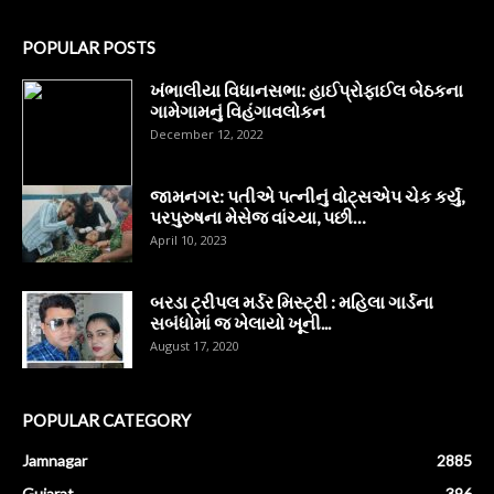
POPULAR POSTS
ખંભાલીયા વિધાનસભા: હાઈપ્રોફાઈલ બેઠકના
ગામેગામનું વિહંગાવલોકન
December 12, 2022
જામનગર: પતીએ પત્નીનું વોટ્સએપ ચેક કર્યું,
પરપુરુષના મેસેજ વાંચ્યા, પછી…
April 10, 2023
બરડા ટ્રીપલ મર્ડર મિસ્ટ્રી : મહિલા ગાર્ડના
સબંધોમાં જ ખેલાયો ખૂની...
August 17, 2020
POPULAR CATEGORY
Jamnagar
2885
Gujarat
396