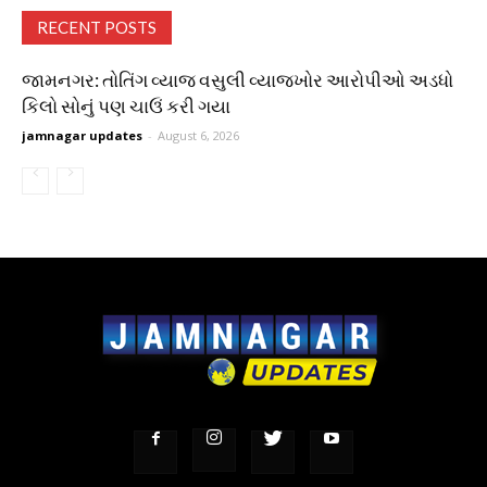
RECENT POSTS
જામનગર: તોતિંગ વ્યાજ વસુલી વ્યાજખોર આરોપીઓ અડધો
કિલો સોનું પણ ચાઉં કરી ગયા
jamnagar updates
-
August 6, 2026