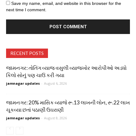
Save my name, email, and website in this browser for the
next time I comment.
RECENT POSTS
જામનગર: તોતિંગ વ્યાજ વસુલી વ્યાજખોર આરોપીઓ અડધો
કિલો સોનું પણ ચાઉં કરી ગયા
jamnagar updates
-
August 6, 2026
જામનગર: 20% માસિક વ્યાજે રૂ.13 લાખની લોન, રૂ.22 લાખ
ચૂકવ્યા છતાં પઠાણી ઉઘરાણી
jamnagar updates
-
August 8, 2026