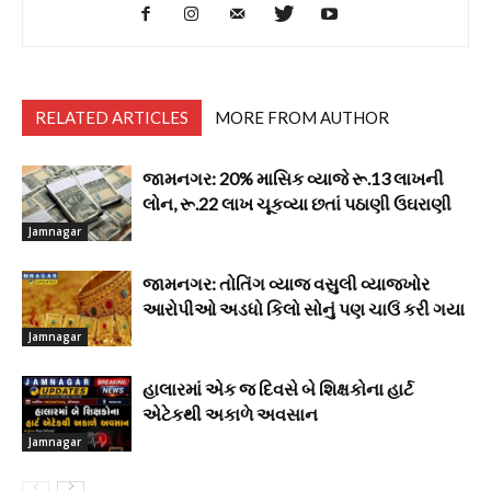
RELATED ARTICLES
MORE FROM AUTHOR
જામનગર: 20% માસિક વ્યાજે રૂ.13 લાખની
લોન, રૂ.22 લાખ ચૂકવ્યા છતાં પઠાણી ઉઘરાણી
Jamnagar
જામનગર: તોતિંગ વ્યાજ વસુલી વ્યાજખોર
આરોપીઓ અડધો કિલો સોનું પણ ચાઉં કરી ગયા
Jamnagar
હાલારમાં એક જ દિવસે બે શિક્ષકોના હાર્ટ
એટેકથી અકાળે અવસાન
Jamnagar