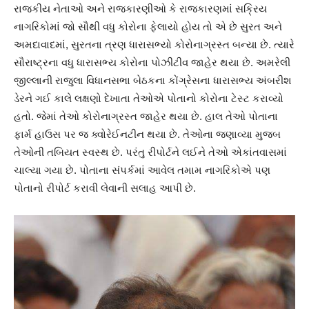
રાજકીય નેતાઓ અને રાજકારણીઓ કે રાજકારણમાં સક્રિય
નાગરિકોમાં જો સૌથી વધુ કોરોના ફેલાયો હોય તો એ છે સુરત અને
અમદાવાદમાં, સુરતના ત્રણ ધારાસભ્યો કોરોનાગ્રસ્ત બન્યા છે. ત્યારે
સૌરાષ્ટ્રના વધુ ધારાસભ્ય કોરોના પોઝીટીવ જાહેર થયા છે. અમરેલી
જીલ્લાની રાજુલા વિધાનસભા બેઠકના કોંગ્રેસના ધારાસભ્ય અંબરીશ
ડેરને ગઈ કાલે લક્ષણો દેખાતા તેઓએ પોતાનો કોરોના ટેસ્ટ કરાવ્યો
હતો. જેમાં તેઓ કોરોનાગ્રસ્ત જાહેર થયા છે. હાલ તેઓ પોતાના
ફાર્મ હાઉસ પર જ ક્વોરેઈનટીન થયા છે. તેઓના જણાવ્યા મુજબ
તેઓની તબિયત સ્વસ્થ છે. પરંતુ રીપોર્ટને લઈને તેઓ એકાંતવાસમાં
ચાલ્યા ગયા છે. પોતાના સંપર્કમાં આવેલ તમામ નાગરિકોએ પણ
પોતાનો રીપોર્ટ કરાવી લેવાની સલાહ આપી છે.