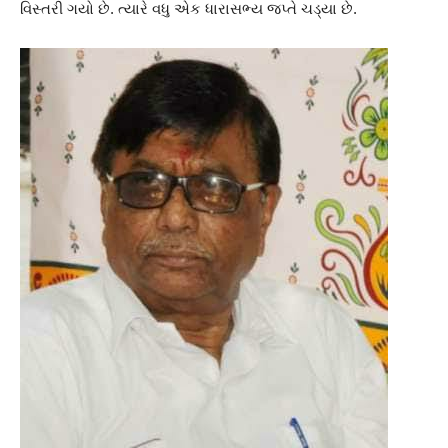
વિસ્તરી ગયો છે. ત્યારે વધુ એક ધારાસભ્ય જપ્તે ચડ્યા છે.