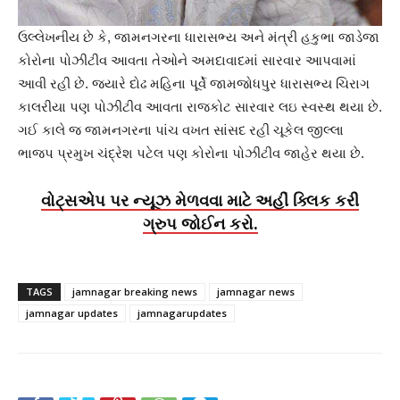
ઉલ્લેખનીય છે કે, જામનગરના ધારાસભ્ય અને મંત્રી હકુભા જાડેજા
કોરોના પોઝીટીવ આવતા તેઓને અમદાવાદમાં સારવાર આપવામાં
આવી રહી છે. જયારે દોઢ મહિના પૂર્વે જામજોધપુર ધારાસભ્ય ચિરાગ
કાલરીયા પણ પોઝીટીવ આવતા રાજકોટ સારવાર લઇ સ્વસ્થ થયા છે.
ગઈ કાલે જ જામનગરના પાંચ વખત સાંસદ રહી ચૂકેલ જીલ્લા
ભાજપ પ્રમુખ ચંદ્રેશ પટેલ પણ કોરોના પોઝીટીવ જાહેર થયા છે.
વોટ્સએપ પર ન્યૂઝ મેળવવા માટે અહીં ક્લિક કરી
ગ્રુપ જોઈન કરો.
TAGS
jamnagar breaking news
jamnagar news
jamnagar updates
jamnagarupdates