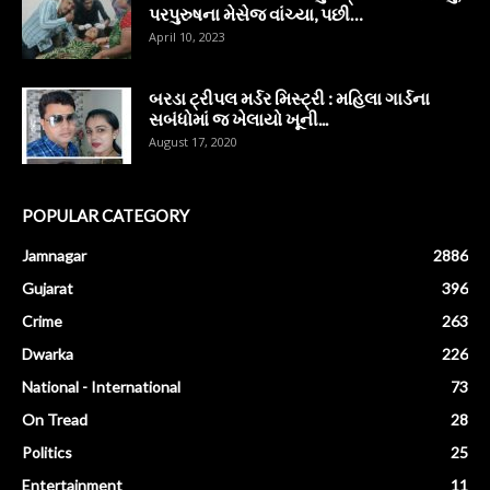
પરપુરુષના મેસેજ વાંચ્યા, પછી…
April 10, 2023
બરડા ટ્રીપલ મર્ડર મિસ્ટ્રી : મહિલા ગાર્ડના
સબંધોમાં જ ખેલાયો ખૂની...
August 17, 2020
POPULAR CATEGORY
Jamnagar
2886
Gujarat
396
Crime
263
Dwarka
226
National - International
73
On Tread
28
Politics
25
Entertainment
11