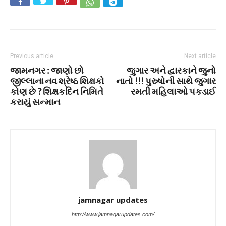
Previous article
Next article
જામનગર : જાણો છો
જુગાર અને દ્વારકાને જુનો
જીલ્લાના નવ શ્રેષ્ઠ શિક્ષકો
નાતો !!! પુરુષોની સાથે જુગાર
કોણ છે ? શિક્ષકદિન નિમિતે
રમતી મહિલાઓ પકડાઈ
કરાયું સન્માન
jamnagar updates
http://www.jamnagarupdates.com/