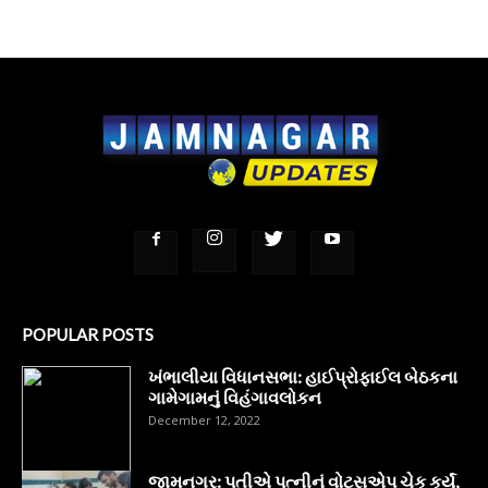
POPULAR POSTS
ખંભાલીયા વિધાનસભા: હાઈપ્રોફાઈલ બેઠકના
ગામેગામનું વિહંગાવલોકન
December 12, 2022
જામનગર: પતીએ પત્નીનું વોટ્સએપ ચેક કર્યું,