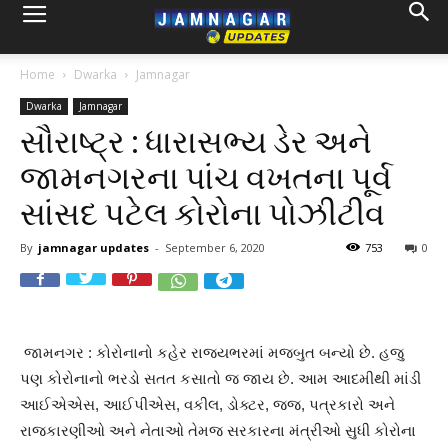
Home
Dwarka
Jamnagar
Dwarka
Jamnagar
સૌરાષ્ટ્ર : ધારાસભ્ય ડેર અને
જામનગરના પાંચ વખતના પૂર્વ
સાંસદ પટેલ કોરોના પોઝીટીવ
By
jamnagar updates
-
September 6, 2020
753
0
જામનગર : કોરોનાનો કહેર રાજ્યભરમાં મજબુત બન્યો છે. હજુ
પણ કોરોનાનો ભરડો સતત કસાતો જ જાય છે. આમ આદમીથી માંડી
આઈએએસ, આઈપીએસ, વકીલ, ડોક્ટર, જજ, પત્રકારો અને
રાજકારણીઓ અને નેતાઓ તેમજ સરકારના મંત્રીઓ સુધી કોરોના