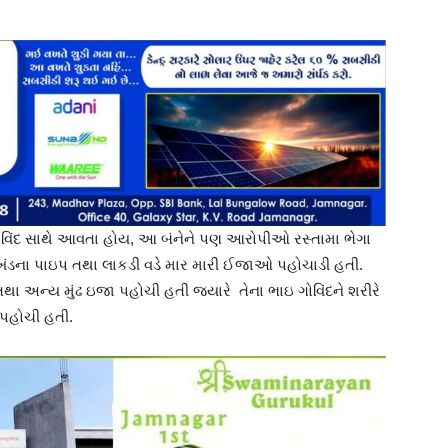
િંદ સાથે આવતા હોય, આ બંનેને પણ આરોપીઓ રસ્તામા ભેગા
લોખંડના પાઇપ તથા લાકડી વડે માર મારી ઈજાઓ પહોચાડી હતી.
તથા અન્ય મુંઢ ઇજા પહોચી હતી જયારે તેના ભાઇ ગોવિંદને શરીરે
 પહોચી હતી.