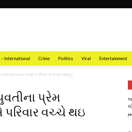
 – International
Crime
Politics
Viral
Entertainment
પ્રેમ પ્રકરણના કારણે બે પરિવાર વચ્ચે થઇ માથાકૂટ
વતીના પ્રેમ
જ
લ
 પરિવાર વચ્ચે થઇ
ja