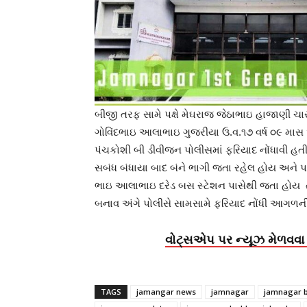
બીજી તરફ સામે પક્ષે મેઘરાજ જેઠાભાઇ હાજાણી ચ
ગોવિંદભાઇ આલાભાઇ ગુજરીયા ઉ.વ.૧૭ વર્ષ ૦૯ મા
પંચકોશી બી ડીવીજન પોલીસમાં ફરિયાદ નોંધાવી હત
સબંધ બંધાયા બાદ બંને ભાગી જતા રહેલ હોય અને પર
ભાઇ આલાભાઇ દરેડ બસ સ્ટેશન પાસેથી જતા હોય 
બનાવ અંગે પોલીસે સામસામે ફરિયાદ નોંધી આગળની 
વોટ્સએપ પર ન્યૂઝ મેળવવા 
TAGS
jamangar news
jamnagar
jamnagar 