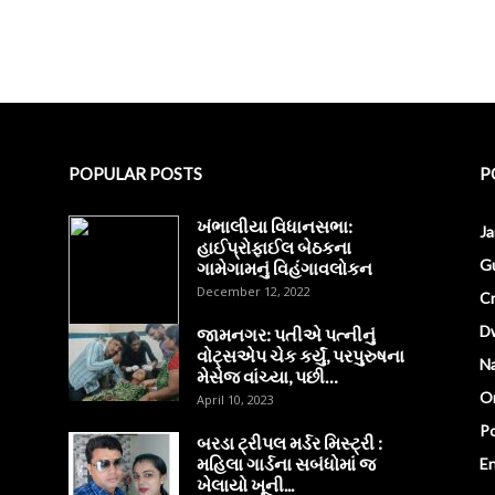
POPULAR POSTS
P
ખંભાલીયા વિધાનસભા:
J
હાઈપ્રોફાઈલ બેઠકના
Gu
ગામેગામનું વિહંગાવલોકન
December 12, 2022
C
D
જામનગર: પતીએ પત્નીનું
વોટ્સએપ ચેક કર્યું, પરપુરુષના
Na
મેસેજ વાંચ્યા, પછી…
O
April 10, 2023
Po
બરડા ટ્રીપલ મર્ડર મિસ્ટ્રી :
મહિલા ગાર્ડના સબંધોમાં જ
E
ખેલાયો ખૂની...