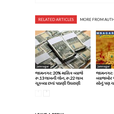
RELATED ARTICLES
MORE FROM AUT
Jamnagar
Jamnagar
જામનગર: 20% માસિક વ્યાજે
જામનગર: ત
રૂ.13 લાખની લોન, રૂ.22 લાખ
વ્યાજખોર
ચૂકવ્યા છતાં પઠાણી ઉઘરાણી
સોનું પણ ચ