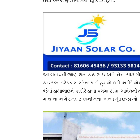
તથા અન્ય મુઢ ઇજાઓ પહોચાડી હતી.
આ બનાવની જાણ થતા ડાયાભાઇ અને તેના ભાઇ ગોવ
થઇ જતા દરેડ બસ સ્ટેન્ડ પાસે હુમલો કરી શરીરે 
જેમાં ડાયાભાઇને શરીરે ડાબા પગમા ટાંકા આવેલની 
માથાના ભાગે ૮-૧૦ ટાંકાની તથા અન્ય મુંઢ ઇજાઓ