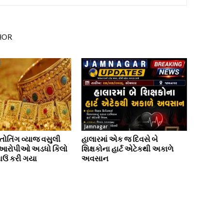
HOR
Jamnagar
ોતિંગ વ્યાજ વસુલી
હાલારમાં એક જ દિવસે બે
 આરોપીઓ અડધો કિલો
શિક્ષકોના હાર્ટ એટેકથી અકાળે
ાઉં કરી ગયા
અવસાન