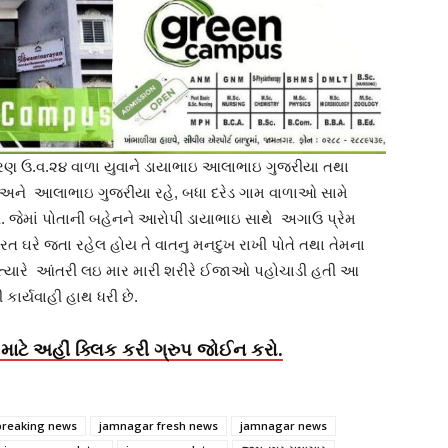
ારણ ઉ.વ.૨૪ વાળા યુવાને ડાયાભાઇ આલાભાઇ ગુજરીયા તથા
સ અને આલાભાઇ ગુજરીયા રહે, બધા દરેડ ગામ વાળાઓ સામે
ી. જેમાં પોતાની બહેનને આરોપી ડાયાભાઇ સાથે અગાઉ પ્રેમ
ત ઘરે જતા રહેલ હોય તે વાતનુ મનદુખ રાખી પોતે તથા તેમના
ત્યારે આંતરી લઇ માર મારી શરીરે ઈજાઓ પહોચાડી હતી આ
કાર્યવાહી હાથ ધરી છે.
માટે અહીં ક્લિક કરી ગ્રુપ જોઈન કરો.
breaking news
jamnagar fresh news
jamnagar news