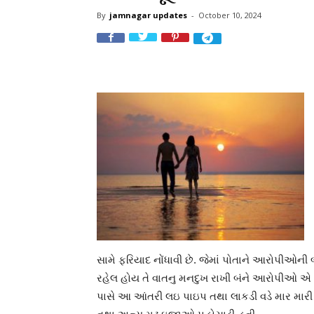
By
jamnagar updates
-
October 10, 2024
સામે ફરિયાદ નોંધાવી છે. જેમાં પોતાને આરોપીઓન
રહેલ હોય તે વાતનુ મનદુખ રાખી બંને આરોપીઓ એ
પાસે આ આંતરી લઇ પાઇપ તથા લાકડી વડે માર મારી શર