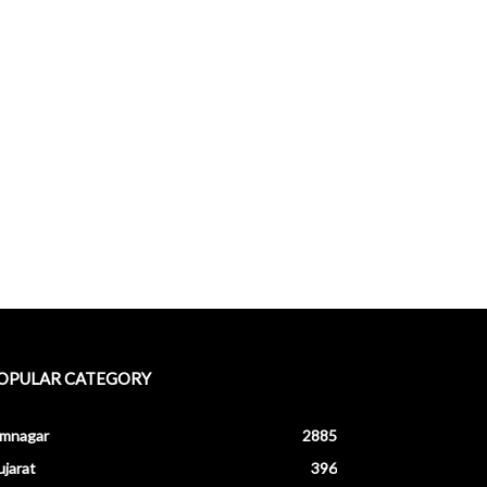
OPULAR CATEGORY
amnagar
2885
jarat
396