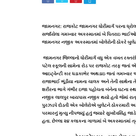
જામનગર: રાજકોટ જામનગર ધોરીમાર્ગ પરના ધ્રોલ ન
સર્જાયેલા ગમખ્વાર અકસ્માતમાં બે પિતરાઇ ભાઈઓના
જામનગર નજીક અકસ્માતમાં બોલેરોની ઠોકરે બુલેટચ
જામનગર જિલ્લાનો ધોરીમાર્ગ વધુ એક વખત રક્તરંજ
પટેલ સ્કૂલની સામેના રોડ પર રાજકોટ તરફ જતાં
આઇટ્વેન્ટી કાર ધડાકાભેર અથડાઇ જતાં ગમખ્વાર અ
રાજાભાઈ ભૂંડીયા નામના ચાલક અને તેની સાથેના 
શરીરના ભાગે ગંભીર ઇજા પહોચતા બંનેના ઘટના સ્થળે 
નજીક લાલપુર બાયપાસ નજીક થયો હતો જેમાં રાત
પુરઝડપે દોડતી એક બોલેરોએ બુલેટને ઠોકરમારી અ
પરમારનું મૃત્યુ નીપજયું હતું જ્યારે સુખદેવસિંહ
હતા. છેલ્લા ૨૪ કલાકના ગાળામાં બે અકસ્માતમાં ત્રણ