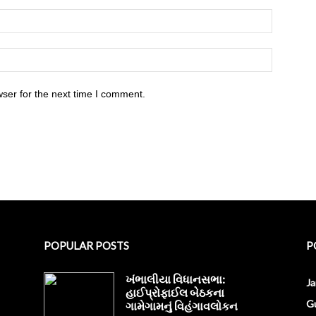
ser for the next time I comment.
POPULAR POSTS
P
ખંભાલીયા વિધાનસભા:
J
હાઈપ્રોફાઈલ બેઠકના
Gu
ગામેગામનું વિહંગાવલોકન