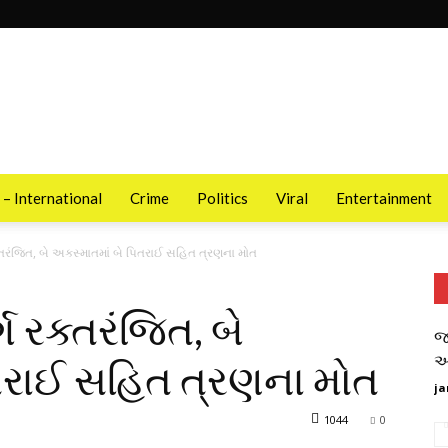
 – International
Crime
Politics
Viral
Entertainment
્તરંજિત, બે અકસ્માતમાં બે પિતરાઈ સહિત ત્રણના મોત
ગ રક્તરંજિત, બે
જ
આ
તરાઈ સહિત ત્રણના મોત
ja
1044
0