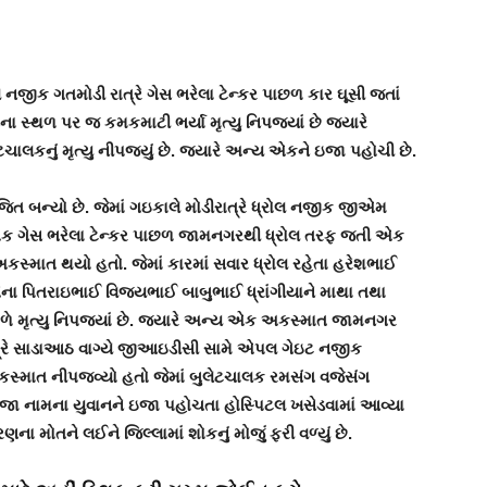
જીક ગતમોડી રાત્રે ગેસ ભરેલા ટેન્કર પાછળ કાર ઘૂસી જતાં
 સ્થળ પર જ કમકમાટી ભર્યા મૃત્યુ નિપજ્યાં છે જ્યારે
ાલકનું મૃત્યુ નીપજયું છે. જ્યારે અન્ય એકને ઇજા પહોચી છે.
િત બન્યો છે. જેમાં ગઇકાલે મોડીરાત્રે ધ્રોલ નજીક જીએમ
 એક ગેસ ભરેલા ટેન્કર પાછળ જામનગરથી ધ્રોલ તરફ જતી એક
કસ્માત થયો હતો. જેમાં કારમાં સવાર ધ્રોલ રહેતા હરેશભાઈ
તેના પિતરાઇભાઈ વિજયભાઈ બાબુભાઈ ધ્રાંગીયાને માથા તથા
મૃત્યુ નિપજ્યાં છે.
જ્યારે અન્ય એક અકસ્માત જામનગર
્રે સાડાઆઠ વાગ્યે જીઆઇડીસી સામે એપલ ગેઇટ નજીક
કસ્માત નીપજવ્યો હતો જેમાં બુલેટચાલક રમસંગ વજેસંગ
 જાડેજા નામના યુવાનને ઇજા પહોચતા હોસ્પિટલ ખસેડવામાં આવ્યા
ના મોતને લઈને જિલ્લામાં શોકનું મોજું ફરી વળ્યું છે.