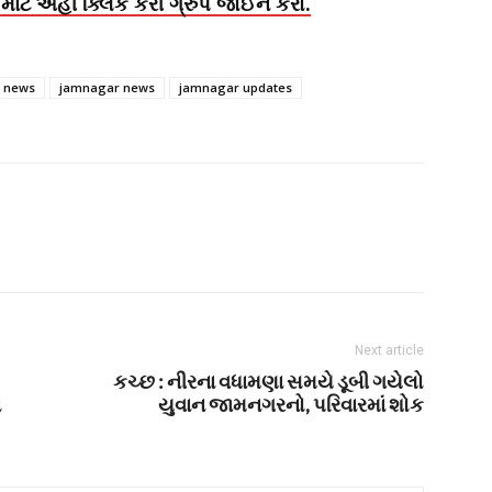
માટે અહીં ક્લિક કરી ગ્રુપ જોઈન કરો.
h news
jamnagar news
jamnagar updates
Next article
કચ્છ : નીરના વધામણા સમયે ડૂબી ગયેલો
ા
યુવાન જામનગરનો, પરિવારમાં શોક