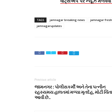
વોટ્સએપ પર ન્યૂઝ મેળવવા 
TAGS
jamnagar breaking news
jamnagar fres
jamnagarupdates
Previous article
જામનગર : પોલીસકર્મી અને તેના પત્નીન
રહસ્યમય હાલતમાં મળ્યા મૃતદેહ, મોટી ચિંત
આવી છે..