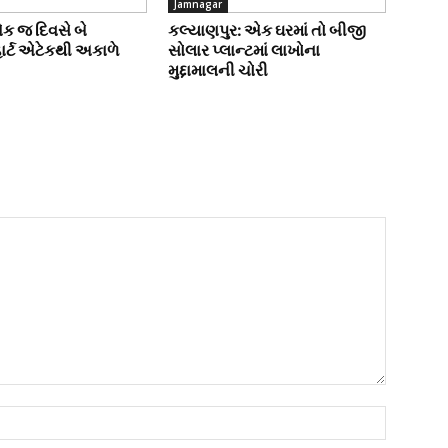
Jamnagar
એક જ દિવસે બે
કલ્યાણપુર: એક ઘરમાં તો બીજી
હાર્ટ એટેકથી અકાળે
સોલાર પ્લાન્ટમાં લાખોના
મુદ્દામાલની ચોરી