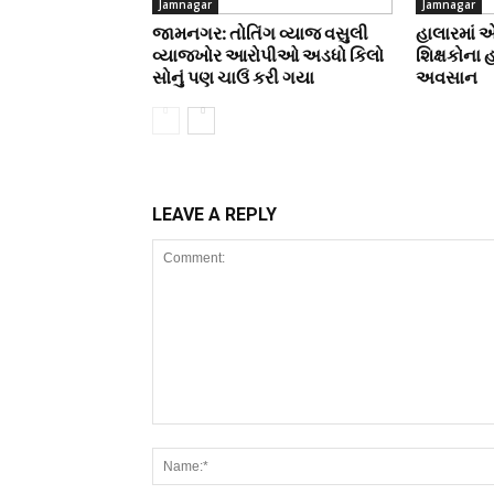
Jamnagar
Jamnagar
જામનગર: તોતિંગ વ્યાજ વસુલી
હાલારમાં 
વ્યાજખોર આરોપીઓ અડધો કિલો
શિક્ષકોના 
સોનું પણ ચાઉં કરી ગયા
અવસાન
LEAVE A REPLY