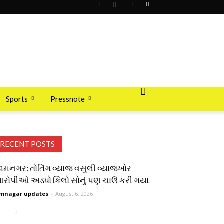
Sports
Pressnote
RECENT POSTS
ામનગર: તોતિંગ વ્યાજ વસુલી વ્યાજખોર
રોપીઓ અડધો કિલો સોનું પણ ચાઉં કરી ગયા
mnagar updates
-
August 6, 2026