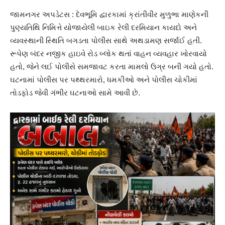
જામનગર અપડેટસ : દેવભૂમિ દ્વારકામાં ક્રાંતીવીર મુળુભા માણેકની
પુણ્યતિથિ નિમિત્તે યોજાયેલી બાઇક રેલી દરમિયાન કાયદો અને
વ્યવસ્થાની સ્થિતિ બગડતા પોલીસ સાથે અથડામણ સર્જાઈ હતી.
રૂપેણ બંદર નજીક હાઇવે રોડ બ્લોક થતાં વાહન વ્યવહાર ખોરવાયો
હતો, જેને લઈ પોલીસે સમજાવટ કરતા મામલો ઉગ્ર બની ગયો હતો.
ઘટનામાં પોલીસ પર પથ્થરમારો, ધમકીઓ અને પોલીસ ચોકીમાં
તોડફોડ જેવી ગંભીર ઘટનાઓ સામે આવી છે.