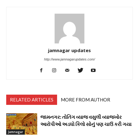
jamnagar updates
http://www.jamnagarupdates.com/
RELATED ARTICLES
MORE FROM AUTHOR
જામનગર: તોતિંગ વ્યાજ વસુલી વ્યાજખોર
આરોપીઓ અડધો કિલો સોનું પણ ચાઉં કરી ગયા
Jamnagar