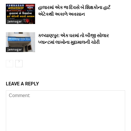
હાલારમાં એક જ દિવસે બે શિક્ષકોના હાર્ટ
એટેકથી અકાળે અવસાન
Jamnagar
કલ્યાણપુર: એક ઘરમાં તો બીજી સોલાર
પ્લાન્ટમાં લાખોના મુદ્દામાલની ચોરી
Jamnagar
LEAVE A REPLY