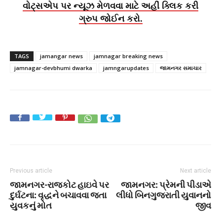
વોટ્સએપ પર ન્યૂઝ મેળવવા માટે અહીં ક્લિક કરી
ગ્રુપ જોઈન કરો.
TAGS
jamangar news
jamnagar breaking news
jamnagar-devbhumi dwarka
jamngarupdates
જામનગર સમાચાર
Previous article
Next article
જામનગર-રાજકોટ હાઇવે પર
જામનગર: પ્રેમની પીડાએ
દુર્ઘટના: વૃદ્ધને બચાવવા જતા
લીધો બિનગુજરાતી યુવાનનો
યુવકનું મોત
જીવ