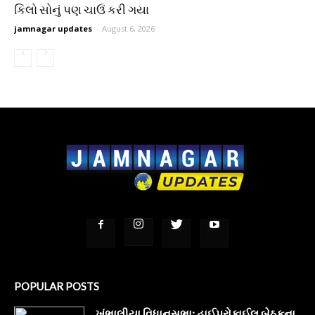
કિલો સોનું પણ ચાઉં કરી ગયા
jamnagar updates
-
August 6, 2026
POPULAR POSTS
ખંભાલીયા વિધાનસભા: હાઈપ્રોફાઈલ બેઠકના