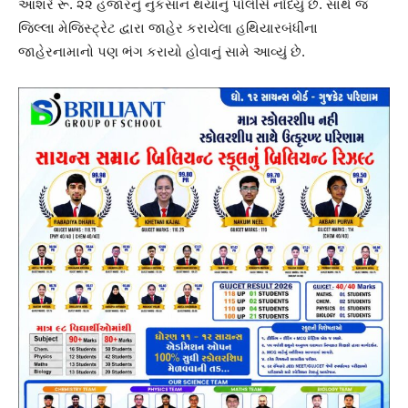
આશરે રૂ. ૨૨ હજારનું નુકસાન થયાનું પોલીસે નોંધ્યું છે. સાથે જ
જિલ્લા મેજિસ્ટ્રેટ દ્વારા જાહેર કરાયેલા હથિયારબંધીના
જાહેરનામાનો પણ ભંગ કરાયો હોવાનું સામે આવ્યું છે.