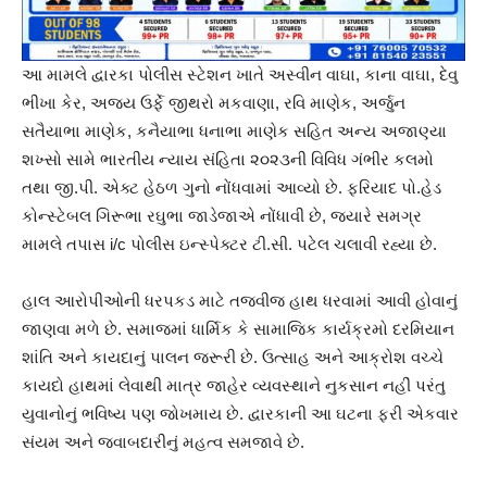
આ મામલે દ્વારકા પોલીસ સ્ટેશન ખાતે અસ્વીન વાઘા, કાના વાઘા, દેવુ
ભીખા કેર, અજય ઉર્ફે જીથરો મકવાણા, રવિ માણેક, અર્જુન
સતૈયાભા માણેક, કનૈયાભા ધનાભા માણેક સહિત અન્ય અજાણ્યા
શખ્સો સામે ભારતીય ન્યાય સંહિતા ૨૦૨૩ની વિવિધ ગંભીર કલમો
તથા જી.પી. એક્ટ હેઠળ ગુનો નોંધવામાં આવ્યો છે. ફરિયાદ પો.હેડ
કોન્સ્ટેબલ ગિરૂભા રઘુભા જાડેજાએ નોંધાવી છે, જ્યારે સમગ્ર
મામલે તપાસ i/c પોલીસ ઇન્સ્પેક્ટર ટી.સી. પટેલ ચલાવી રહ્યા છે.
હાલ આરોપીઓની ધરપકડ માટે તજવીજ હાથ ધરવામાં આવી હોવાનું
જાણવા મળે છે. સમાજમાં ધાર્મિક કે સામાજિક કાર્યક્રમો દરમિયાન
શાંતિ અને કાયદાનું પાલન જરૂરી છે. ઉત્સાહ અને આક્રોશ વચ્ચે
કાયદો હાથમાં લેવાથી માત્ર જાહેર વ્યવસ્થાને નુકસાન નહીં પરંતુ
યુવાનોનું ભવિષ્ય પણ જોખમાય છે. દ્વારકાની આ ઘટના ફરી એકવાર
સંયમ અને જવાબદારીનું મહત્વ સમજાવે છે.