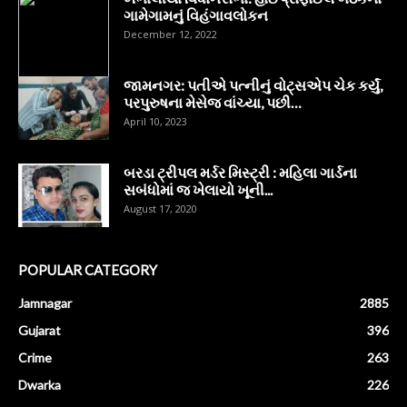
ગામેગામનું વિહંગાવલોકન
December 12, 2022
જામનગર: પતીએ પત્નીનું વોટ્સએપ ચેક કર્યું,
પરપુરુષના મેસેજ વાંચ્યા, પછી…
April 10, 2023
બરડા ટ્રીપલ મર્ડર મિસ્ટ્રી : મહિલા ગાર્ડના
સબંધોમાં જ ખેલાયો ખૂની...
August 17, 2020
POPULAR CATEGORY
Jamnagar
2885
Gujarat
396
Crime
263
Dwarka
226