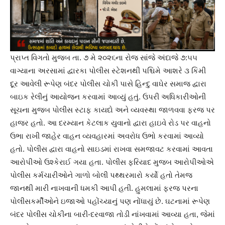
પ્રાપ્ત વિગતો મુજબ તા. ૭ મે ૨૦૨૬ના રોજ સાંજે અંદાજે ૭:૫૫
વાગ્યાના અરસામાં દ્વારકા પોલીસ સ્ટેશનથી પશ્ચિમે આશરે ૩ કિમી
દૂર આવેલી રૂપેણ બંદર પોલીસ ચોકી પાસે હિન્દુ વાઘેર સમાજ દ્વારા
બાઇક રેલીનું આયોજન કરવામાં આવ્યું હતું. ઉપરી અધિકારીઓની
સૂચના મુજબ પોલીસ સ્ટાફ કાયદો અને વ્યવસ્થા જાળવવા ફરજ પર
હાજર હતો. આ દરમ્યાન કેટલાક યુવાનો દ્વારા હાઇવે રોડ પર વાહનો
ઉભા રાખી જાહેર વાહન વ્યવહારમાં અવરોધ ઉભો કરવામાં આવ્યો
હતો. પોલીસ દ્વારા વાહનો સાઇડમાં રાખવા સમજાવટ કરવામાં આવતા
આરોપીઓ ઉશ્કેરાઈ ગયા હતા. પોલીસ ફરિયાદ મુજબ આરોપીઓએ
પોલીસ કર્મચારીઓને ગાળો બોલી પથ્થરમારો કર્યો હતો તેમજ
જાનથી મારી નાખવાની ધમકી આપી હતી. હુમલામાં ફરજ પરના
પોલીસકર્મીઓને ઇજાઓ પહોંચ્યાનું પણ નોંધાયું છે. ઘટનામાં રૂપેણ
બંદર પોલીસ ચોકીના બારી-દરવાજા તોડી નાંખવામાં આવ્યા હતા, જેમાં