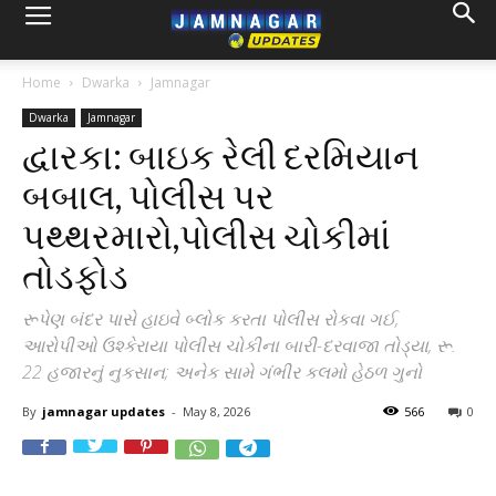
Home
Dwarka
Jamnagar
Dwarka
Jamnagar
દ્વારકા: બાઇક રેલી દરમિયાન
બબાલ, પોલીસ પર
પથ્થરમારો,પોલીસ ચોકીમાં
તોડફોડ
રૂપેણ બંદર પાસે હાઇવે બ્લોક કરતા પોલીસ રોકવા ગઈ,
આરોપીઓ ઉશ્કેરાયા પોલીસ ચોકીના બારી-દરવાજા તોડ્યા, રૂ.
22 હજારનું નુકસાન; અનેક સામે ગંભીર કલમો હેઠળ ગુનો
By
jamnagar updates
-
May 8, 2026
566
0