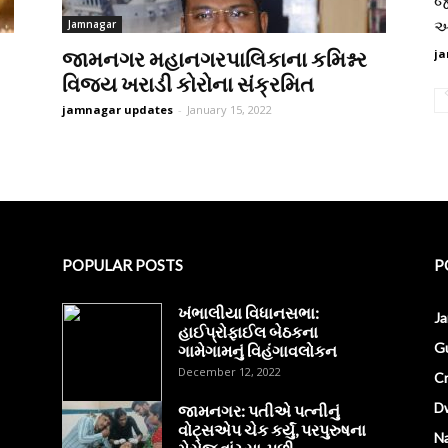
જ
આ
Jamnagar
જામનગર મહાનગરપાલિકાના કમિશ્નર
ja
વિજય ખરાડી કોરોના સંક્રમિત
jamnagar updates
-
January 15, 2022
POPULAR POSTS
P
ખંભાલીયા વિધાનસભા:
J
હાઈપ્રોફાઈલ બેઠકના
Gu
ગામેગામનું વિહંગાવલોકન
December 12, 2022
C
D
જામનગર: પતીએ પત્નીનું
વોટ્સએપ ચેક કર્યું, પરપુરુષના
Na