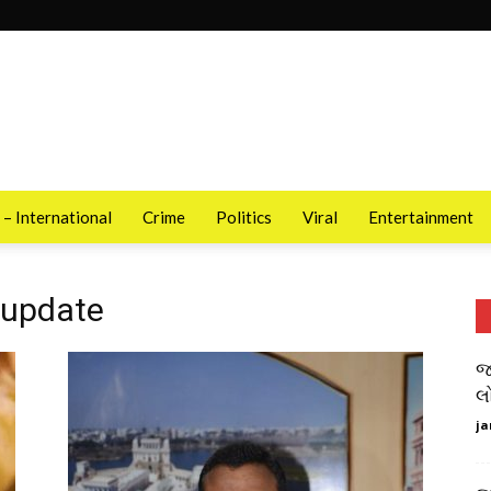
 – International
Crime
Politics
Viral
Entertainment
 update
જ
લ
ja