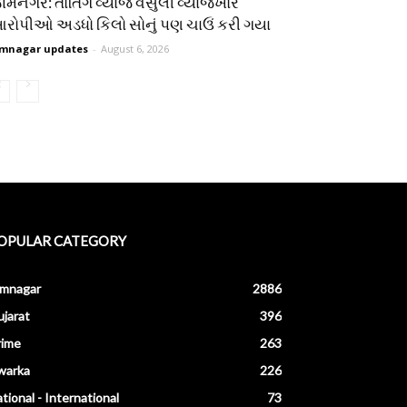
ામનગર: તોતિંગ વ્યાજ વસુલી વ્યાજખોર
રોપીઓ અડધો કિલો સોનું પણ ચાઉં કરી ગયા
mnagar updates
-
August 6, 2026
OPULAR CATEGORY
amnagar
2886
jarat
396
rime
263
warka
226
tional - International
73