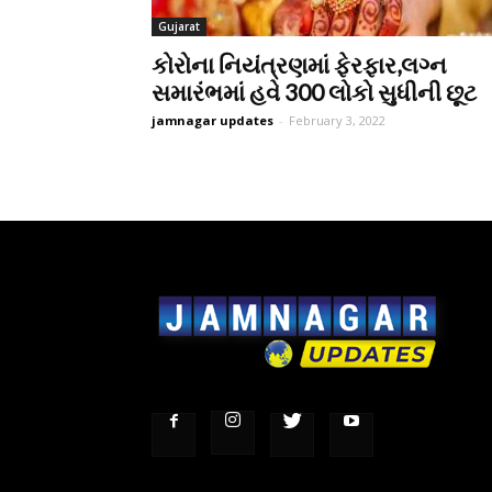
Gujarat
કોરોના નિયંત્રણમાં ફેરફાર,લગ્ન
સમારંભમાં હવે 300 લોકો સુધીની છૂટ
jamnagar updates
-
February 3, 2022