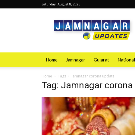
Saturday, August 8, 2026
Jamnagarupdates
Home
Jamnagar
Gujarat
National
Home
Tags
Jamnagar corona update
Tag: Jamnagar corona