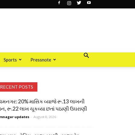
Sports
Pressnote
RECENT POSTS
ામનગર: 20% માસિક વ્યાજે રૂ.13 લાખની
ોન, રૂ.22 લાખ ચૂકવ્યા છતાં પઠાણી ઉઘરાણી
mnagar updates
-
August 8, 2026